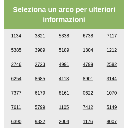
Seleziona un arco per ulteriori
informazioni
1134
3821
5338
6738
7117
5385
3989
5189
1304
1212
2746
2723
4991
4799
2582
6254
8685
4118
8901
3144
7377
6179
8161
0622
1070
7611
5799
1105
7412
5149
6390
9322
2004
1176
8007