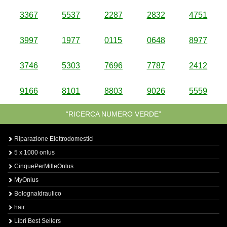
3367
5537
2287
2832
4751
3997
1977
0115
0648
8977
3746
5303
7696
7787
2412
9166
8101
8803
9026
5559
“RICERCA NUMERO VERDE”
Riparazione Elettrodomestici
5 x 1000 onlus
CinquePerMilleOnlus
MyOnlus
BolognaIdraulico
hair
Libri Best Sellers