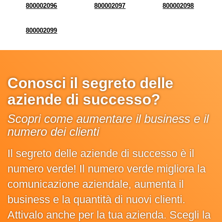
800002096
800002097
800002098
800002099
Conosci il segreto delle
aziende di successo?
Scopri come aumentare il business e il
numero dei clienti
Il segreto delle aziende di successo è il
numero verde! Il numero verde migliora la
comunicazione aziendale, aumenta il
business e la quantità di nuovi clienti.
Attivalo anche per la tua azienda. Scegli la