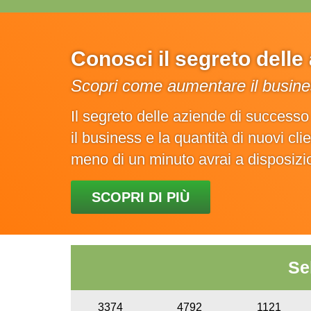
Conosci il segreto dell
Scopri come aumentare il busines
Il segreto delle aziende di success
il business e la quantità di nuovi cl
meno di un minuto avrai a disposiz
SCOPRI DI PIÙ
Se
3374
4792
1121