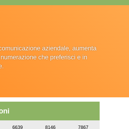
la comunicazione aziendale, aumenta
la numerazione che preferisci e in
e.
oni
6639
8146
7867