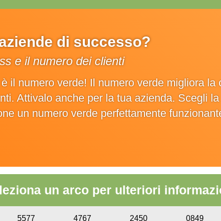
e aziende di successo?
s e il numero dei clienti
o è il numero verde! Il numero verde migliora 
ienti. Attivalo anche per la tua azienda. Scegli 
ione un numero verde perfettamente funzionant
leziona un arco per ulteriori informazi
5577
4767
2450
0849