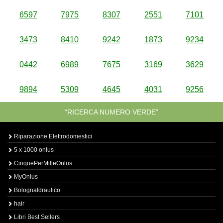
6597
7975
8307
2551
7101
3473
8410
9242
1873
9234
0442
6989
7675
3169
3629
9894
5309
4645
4031
9256
“RICERCA NUMERO VERDE”
Riparazione Elettrodomestici
5 x 1000 onlus
CinquePerMilleOnlus
MyOnlus
BolognaIdraulico
hair
Libri Best Sellers