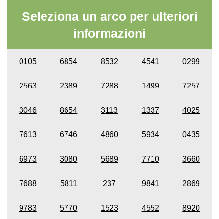
Seleziona un arco per ulteriori
informazioni
0105
6854
8532
4541
0299
2563
2389
7288
1499
7257
3046
8654
3113
1337
4025
7613
6746
4860
5934
0435
6973
3080
5689
7710
3660
7688
5811
237
9841
2869
9783
5770
1523
4552
8920