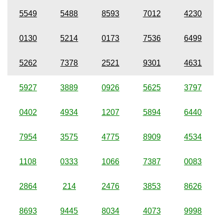
5549
5488
8593
7012
4230
0130
5214
0173
7536
6499
5262
7378
2521
9301
4631
5927
3889
0926
5625
3797
0402
4934
1207
5894
6440
7954
3575
4775
8909
4534
1108
0333
1066
7387
0083
2864
214
2476
3853
8626
8693
9445
8034
4073
9998