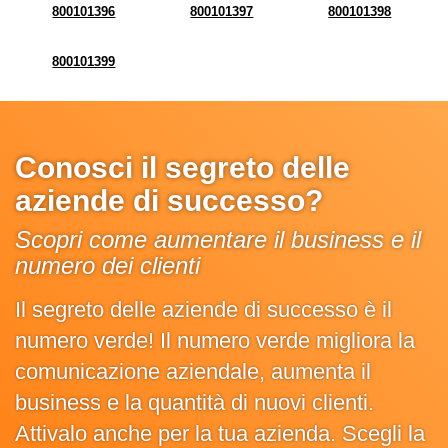
800101396
800101397
800101398
800101399
Conosci il segreto delle
aziende di successo?
Scopri come aumentare il business e il
numero dei clienti
Il segreto delle aziende di successo è il
numero verde! Il numero verde migliora la
comunicazione aziendale, aumenta il
business e la quantità di nuovi clienti.
Attivalo anche per la tua azienda. Scegli la