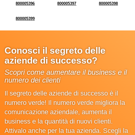
800005396
800005397
800005398
800005399
Conosci il segreto delle
aziende di successo?
Scopri come aumentare il business e il
numero dei clienti
Il segreto delle aziende di successo è il
numero verde! Il numero verde migliora la
comunicazione aziendale, aumenta il
business e la quantità di nuovi clienti.
Attivalo anche per la tua azienda. Scegli la