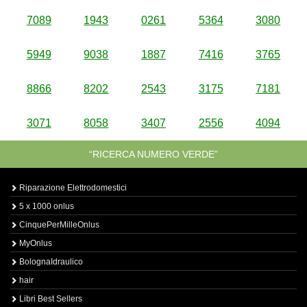
7089
1943
0261
5364
3080
5949
9038
1887
7416
3765
8866
8202
2543
3175
7181
3071
8058
3407
2556
4094
“RICERCA NUMERO VERDE”
Riparazione Elettrodomestici
5 x 1000 onlus
CinquePerMilleOnlus
MyOnlus
BolognaIdraulico
hair
Libri Best Sellers