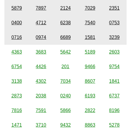
5879
7897
2124
7029
2351
0400
4712
6238
7540
0753
0716
0974
6689
1581
3239
4363
3683
5642
5189
2603
6754
4426
201
9466
9754
3138
4302
7034
8607
1841
2873
2038
0240
6193
6737
7816
7591
5866
2822
8196
1471
3710
9432
8863
5278