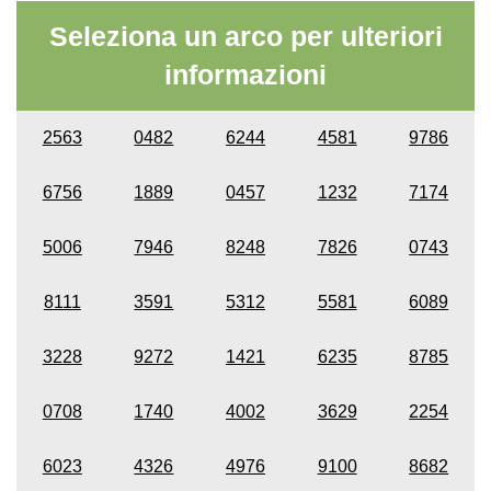
Seleziona un arco per ulteriori
informazioni
2563
0482
6244
4581
9786
6756
1889
0457
1232
7174
5006
7946
8248
7826
0743
8111
3591
5312
5581
6089
3228
9272
1421
6235
8785
0708
1740
4002
3629
2254
6023
4326
4976
9100
8682