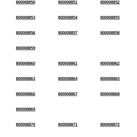
800008850
800008851
800008852
800008853
800008854
800008855
800008856
800008857
800008858
800008859
800008860
800008861
800008862
800008863
800008864
800008865
800008866
800008867
800008868
800008869
800008870
800008871
800008872