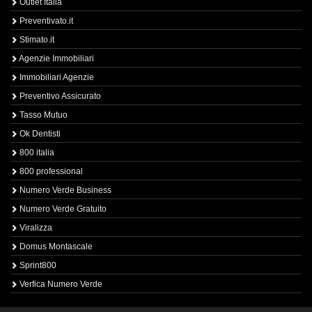
Outlet Italia
Preventivato.it
Stimato.it
Agenzie Immobiliari
Immobiliari Agenzie
Preventivo Assicurato
Tasso Mutuo
Ok Dentisti
800 italia
800 professional
Numero Verde Business
Numero Verde Gratuito
Viralizza
Domus Montascale
Sprint800
Verfica Numero Verde