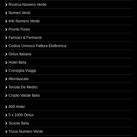
Ricerca Numero Verde
Numeri Verdi
Info Numero Verde
Pronto Forex
Farmaci & Farmacie
Codice Univoco Fattura Elettronica
Onlus Italiane
Hotel Italia
Consiglia Viaggi
iMontascale
Tenuta De Medici
Crypto Valute Italia
800 Hotel
5 x 1000 Onlus
Scuole Italia
Trova Numero Verde