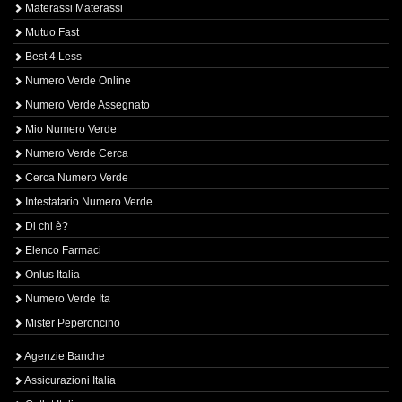
Materassi Materassi
Mutuo Fast
Best 4 Less
Numero Verde Online
Numero Verde Assegnato
Mio Numero Verde
Numero Verde Cerca
Cerca Numero Verde
Intestatario Numero Verde
Di chi è?
Elenco Farmaci
Onlus Italia
Numero Verde Ita
Mister Peperoncino
Agenzie Banche
Assicurazioni Italia