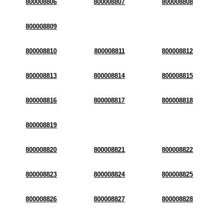
800008806
800008807
800008808
800008809
800008810
800008811
800008812
800008813
800008814
800008815
800008816
800008817
800008818
800008819
800008820
800008821
800008822
800008823
800008824
800008825
800008826
800008827
800008828