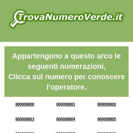
Appartengono a questo arco le
seguenti numerazioni,
Clicca sul numero per conoscere
l'operatore.
800008800
800008801
800008802
800008803
800008804
800008805