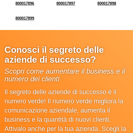
800017896
800017897
800017898
800017899
Conosci il segreto delle
aziende di successo?
Scopri come aumentare il business e il
numero dei clienti
Il segreto delle aziende di successo è il
numero verde! Il numero verde migliora la
comunicazione aziendale, aumenta il
business e la quantità di nuovi clienti.
Attivalo anche per la tua azienda. Scegli la