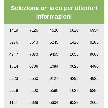
Seleziona un arco per ulteriori
informazioni
1419
7126
4526
5820
6954
5276
3643
5245
1426
8203
4247
7873
9455
1058
9606
1614
0706
1094
0025
4490
5523
8550
9127
4293
4925
5019
8100
5588
1029
6288
1154
5888
5304
9522
2665