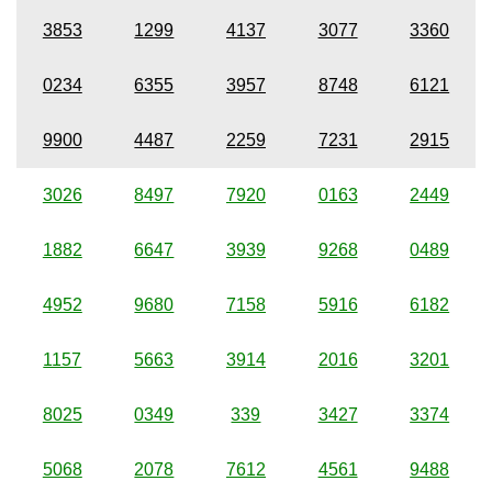
3853
1299
4137
3077
3360
0234
6355
3957
8748
6121
9900
4487
2259
7231
2915
3026
8497
7920
0163
2449
1882
6647
3939
9268
0489
4952
9680
7158
5916
6182
1157
5663
3914
2016
3201
8025
0349
339
3427
3374
5068
2078
7612
4561
9488