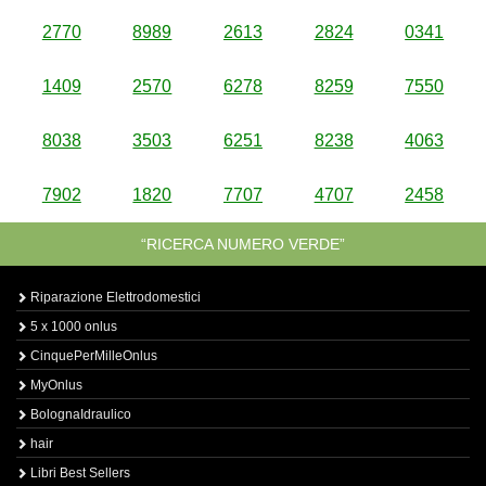
2770
8989
2613
2824
0341
1409
2570
6278
8259
7550
8038
3503
6251
8238
4063
7902
1820
7707
4707
2458
“RICERCA NUMERO VERDE”
Riparazione Elettrodomestici
5 x 1000 onlus
CinquePerMilleOnlus
MyOnlus
BolognaIdraulico
hair
Libri Best Sellers