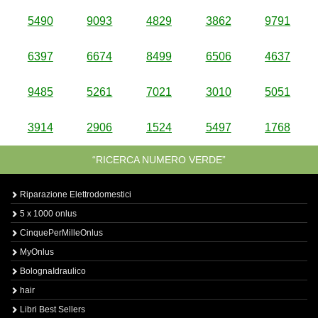
5490
9093
4829
3862
9791
6397
6674
8499
6506
4637
9485
5261
7021
3010
5051
3914
2906
1524
5497
1768
“RICERCA NUMERO VERDE”
Riparazione Elettrodomestici
5 x 1000 onlus
CinquePerMilleOnlus
MyOnlus
BolognaIdraulico
hair
Libri Best Sellers