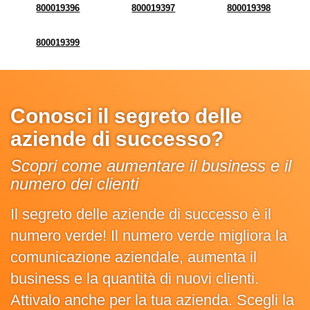
800019396
800019397
800019398
800019399
Conosci il segreto delle
aziende di successo?
Scopri come aumentare il business e il
numero dei clienti
Il segreto delle aziende di successo è il
numero verde! Il numero verde migliora la
comunicazione aziendale, aumenta il
business e la quantità di nuovi clienti.
Attivalo anche per la tua azienda. Scegli la