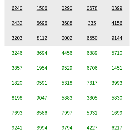
6240
1506
0290
0678
0399
2432
6696
3688
335
4156
3203
8112
0002
6550
9144
3246
8694
4456
6889
5710
3857
1954
9529
6706
1451
1820
0591
5318
7317
3993
8198
9047
5883
3805
5830
7693
8586
7997
5931
1699
9241
3994
9794
4227
6217