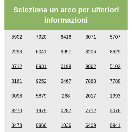
Seleziona un arco per ulteriori
informazioni
5902
7920
8416
3071
5707
2293
6041
9991
3206
8629
3712
8931
0198
9862
5102
3161
9252
2467
7863
7788
0098
5879
268
2017
1993
8270
1979
0287
7712
3076
3478
0866
1036
6409
0941