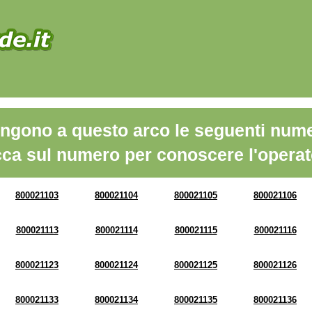
ngono a questo arco le seguenti nume
cca sul numero per conoscere l'operat
800021103
800021104
800021105
800021106
800021113
800021114
800021115
800021116
800021123
800021124
800021125
800021126
800021133
800021134
800021135
800021136