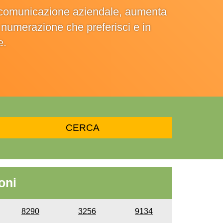
la comunicazione aziendale, aumenta
la numerazione che preferisci e in
e.
oni
8290
3256
9134