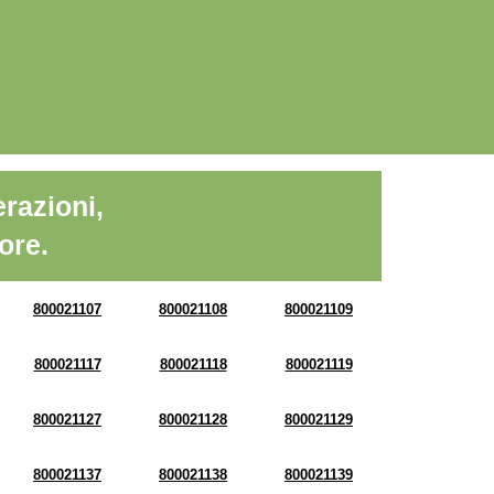
razioni,
ore.
800021107
800021108
800021109
800021117
800021118
800021119
800021127
800021128
800021129
800021137
800021138
800021139