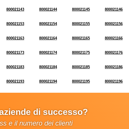
800021143
800021144
800021145
800021146
800021153
800021154
800021155
800021156
800021163
800021164
800021165
800021166
800021173
800021174
800021175
800021176
800021183
800021184
800021185
800021186
800021193
800021194
800021195
800021196
e aziende di successo?
s e il numero dei clienti