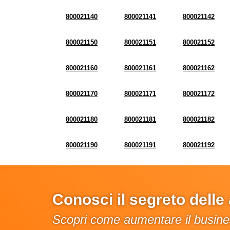
800021140
800021141
800021142
800021150
800021151
800021152
800021160
800021161
800021162
800021170
800021171
800021172
800021180
800021181
800021182
800021190
800021191
800021192
Conosci il segreto dell
Scopri come aumentare il busines