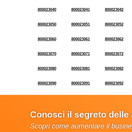
800023040
800023041
800023042
800023050
800023051
800023052
800023060
800023061
800023062
800023070
800023071
800023072
800023080
800023081
800023082
800023090
800023091
800023092
Conosci il segreto dell
Scopri come aumentare il busines