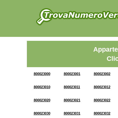
Apparte
Cli
800023000
800023001
800023002
800023010
800023011
800023012
800023020
800023021
800023022
800023030
800023031
800023032