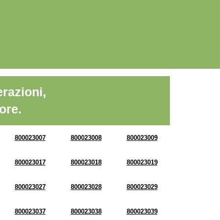
razioni,
ore.
800023007
800023008
800023009
800023017
800023018
800023019
800023027
800023028
800023029
800023037
800023038
800023039