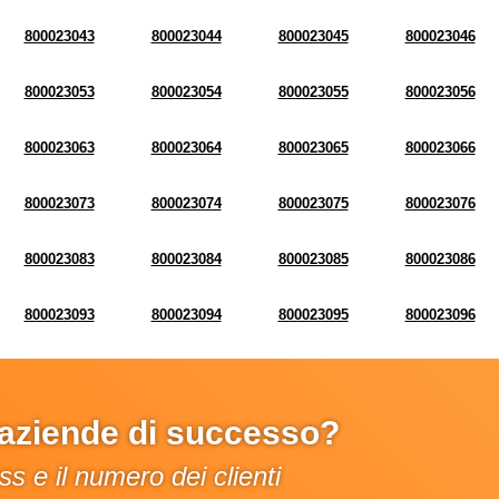
800023043
800023044
800023045
800023046
800023053
800023054
800023055
800023056
800023063
800023064
800023065
800023066
800023073
800023074
800023075
800023076
800023083
800023084
800023085
800023086
800023093
800023094
800023095
800023096
e aziende di successo?
s e il numero dei clienti