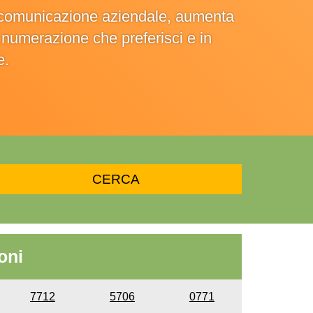
la comunicazione aziendale, aumenta
la numerazione che preferisci e in
e.
oni
7712
5706
0771