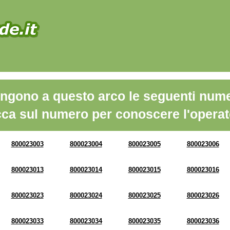
ngono a questo arco le seguenti nume
cca sul numero per conoscere l'operat
800023003
800023004
800023005
800023006
800023013
800023014
800023015
800023016
800023023
800023024
800023025
800023026
800023033
800023034
800023035
800023036