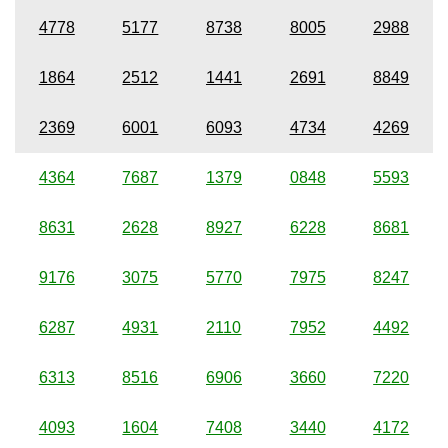
4778
5177
8738
8005
2988
1864
2512
1441
2691
8849
2369
6001
6093
4734
4269
4364
7687
1379
0848
5593
8631
2628
8927
6228
8681
9176
3075
5770
7975
8247
6287
4931
2110
7952
4492
6313
8516
6906
3660
7220
4093
1604
7408
3440
4172