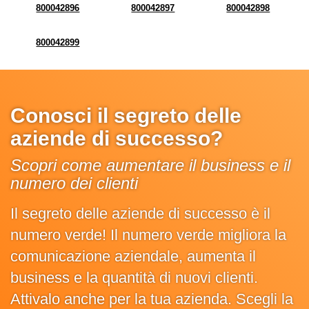
800042896
800042897
800042898
800042899
Conosci il segreto delle
aziende di successo?
Scopri come aumentare il business e il
numero dei clienti
Il segreto delle aziende di successo è il
numero verde! Il numero verde migliora la
comunicazione aziendale, aumenta il
business e la quantità di nuovi clienti.
Attivalo anche per la tua azienda. Scegli la