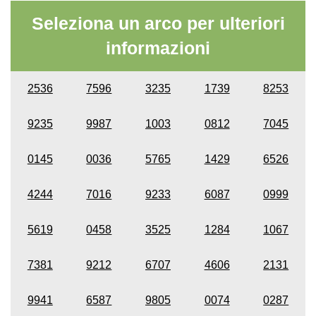
Seleziona un arco per ulteriori
informazioni
2536
7596
3235
1739
8253
9235
9987
1003
0812
7045
0145
0036
5765
1429
6526
4244
7016
9233
6087
0999
5619
0458
3525
1284
1067
7381
9212
6707
4606
2131
9941
6587
9805
0074
0287