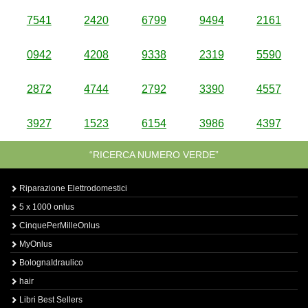
7541
2420
6799
9494
2161
0942
4208
9338
2319
5590
2872
4744
2792
3390
4557
3927
1523
6154
3986
4397
“RICERCA NUMERO VERDE”
Riparazione Elettrodomestici
5 x 1000 onlus
CinquePerMilleOnlus
MyOnlus
BolognaIdraulico
hair
Libri Best Sellers