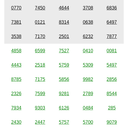
0770
7450
4644
3708
6836
7381
0121
8314
0638
6497
3538
7170
2501
6232
7877
4858
6599
7527
0410
0081
4443
2518
5759
5309
5497
8785
7175
5856
9982
2856
2326
7599
9281
2789
8544
7934
9303
6126
0484
285
2430
2447
5757
5700
9079