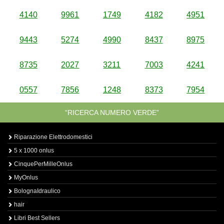
4140
9961
1749
4182
4951
9443
5274
4990
8437
8975
8735
2027
3211
7003
4241
0557
7856
1248
8373
7954
“RICERCA NUMERO VERDE”
Riparazione Elettrodomestici
5 x 1000 onlus
CinquePerMilleOnlus
MyOnlus
BolognaIdraulico
hair
Libri Best Sellers