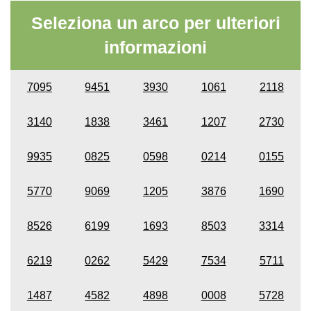
Seleziona un arco per ulteriori
informazioni
7095
9451
3930
1061
2118
3140
1838
3461
1207
2730
9935
0825
0598
0214
0155
5770
9069
1205
3876
1690
8526
6199
1693
8503
3314
6219
0262
5429
7534
5711
1487
4582
4898
0008
5728