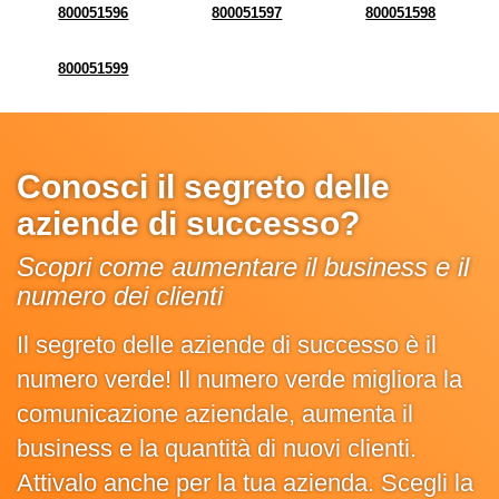
800051596
800051597
800051598
800051599
Conosci il segreto delle
aziende di successo?
Scopri come aumentare il business e il
numero dei clienti
Il segreto delle aziende di successo è il
numero verde! Il numero verde migliora la
comunicazione aziendale, aumenta il
business e la quantità di nuovi clienti.
Attivalo anche per la tua azienda. Scegli la