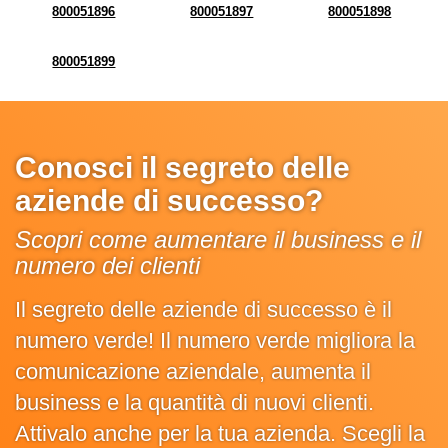
800051896
800051897
800051898
800051899
Conosci il segreto delle
aziende di successo?
Scopri come aumentare il business e il
numero dei clienti
Il segreto delle aziende di successo è il
numero verde! Il numero verde migliora la
comunicazione aziendale, aumenta il
business e la quantità di nuovi clienti.
Attivalo anche per la tua azienda. Scegli la