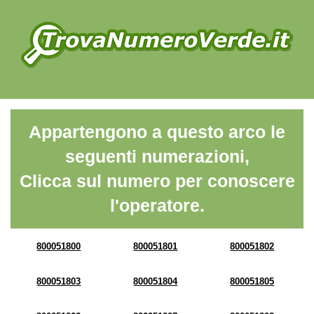
Appartengono a questo arco le
seguenti numerazioni,
Clicca sul numero per conoscere
l'operatore.
800051800
800051801
800051802
800051803
800051804
800051805