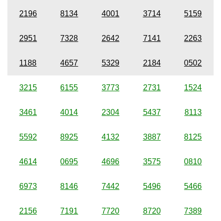
2196
8134
4001
3714
5159
2951
7328
2642
7141
2263
1188
4657
5329
2184
0502
3215
6155
3773
2731
1524
3461
4014
2304
5437
8113
5592
8925
4132
3887
8125
4614
0695
4696
3575
0810
6973
8146
7442
5496
5466
2156
7191
7720
8720
7389