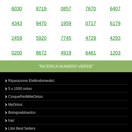
6030
8719
0857
7670
6407
4343
9470
1959
0717
6179
2459
5920
7745
4729
4293
0200
8672
4919
6461
1203
“RICERCA NUMERO VERDE”
Riparazione Elettrodomestici
5 x 1000 onlus
CinquePerMilleOnlus
MyOnlus
BolognaIdraulico
hair
Libri Best Sellers