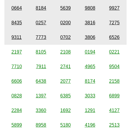
0664
8184
5639
9808
9927
8435
0257
0200
3816
7275
9311
7773
0702
3806
6526
2197
8105
2108
0194
0221
7710
7911
2741
4965
9504
6606
6438
2077
8174
2158
0828
1397
6385
3033
6899
2284
3360
1692
1291
4127
5899
8958
5180
4196
2513