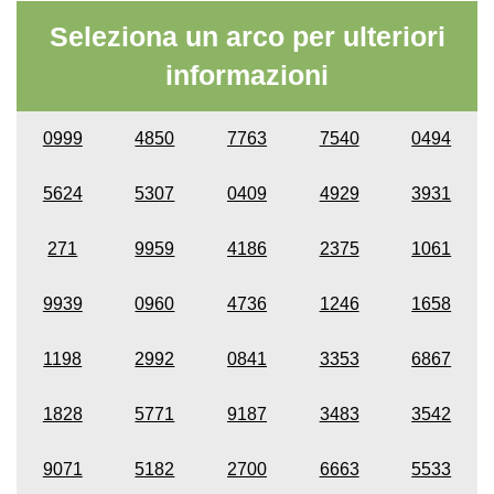
Seleziona un arco per ulteriori
informazioni
0999
4850
7763
7540
0494
5624
5307
0409
4929
3931
271
9959
4186
2375
1061
9939
0960
4736
1246
1658
1198
2992
0841
3353
6867
1828
5771
9187
3483
3542
9071
5182
2700
6663
5533