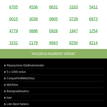
6705
4536
8631
3163
5411
0015
3038
0805
3728
6973
4779
0686
0926
1947
1254
3151
2179
9943
8250
4214
“RICERCA NUMERO VERDE”
Riparazione Elettrodomestici
5 x 1000 onlus
CinquePerMilleOnlus
MyOnlus
BolognaIdraulico
hair
Libri Best Sellers