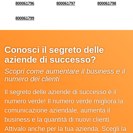
800061796
800061797
800061798
800061799
Conosci il segreto delle
aziende di successo?
Scopri come aumentare il business e il
numero dei clienti
Il segreto delle aziende di successo è il
numero verde! Il numero verde migliora la
comunicazione aziendale, aumenta il
business e la quantità di nuovi clienti.
Attivalo anche per la tua azienda. Scegli la