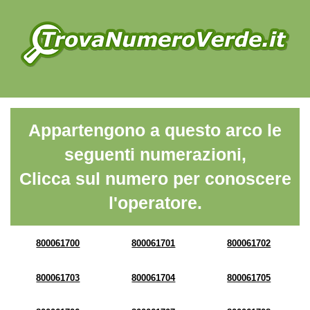
Appartengono a questo arco le
seguenti numerazioni,
Clicca sul numero per conoscere
l'operatore.
800061700
800061701
800061702
800061703
800061704
800061705