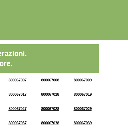
razioni,
ore.
800067007
800067008
800067009
800067017
800067018
800067019
800067027
800067028
800067029
800067037
800067038
800067039