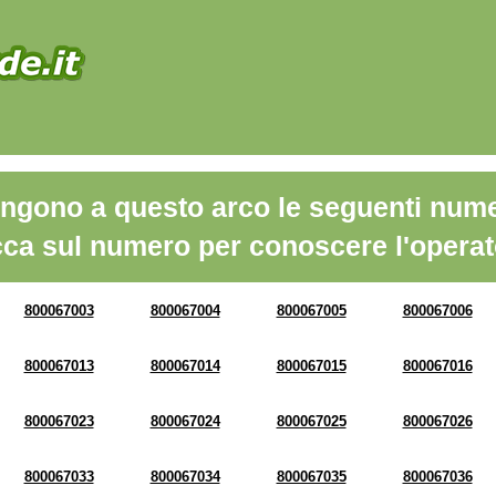
ngono a questo arco le seguenti nume
cca sul numero per conoscere l'operat
800067003
800067004
800067005
800067006
800067013
800067014
800067015
800067016
800067023
800067024
800067025
800067026
800067033
800067034
800067035
800067036