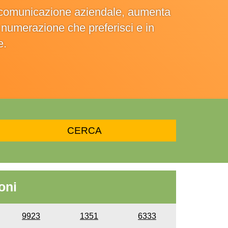
la comunicazione aziendale, aumenta
la numerazione che preferisci e in
e.
oni
9923
1351
6333