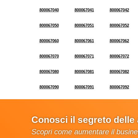
800067040
800067041
800067042
800067050
800067051
800067052
800067060
800067061
800067062
800067070
800067071
800067072
800067080
800067081
800067082
800067090
800067091
800067092
Conosci il segreto dell
Scopri come aumentare il busines