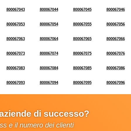
800067043
800067044
800067045
800067046
800067053
800067054
800067055
800067056
800067063
800067064
800067065
800067066
800067073
800067074
800067075
800067076
800067083
800067084
800067085
800067086
800067093
800067094
800067095
800067096
e aziende di successo?
s e il numero dei clienti