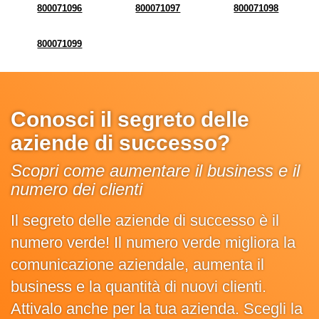
800071096
800071097
800071098
800071099
Conosci il segreto delle
aziende di successo?
Scopri come aumentare il business e il
numero dei clienti
Il segreto delle aziende di successo è il
numero verde! Il numero verde migliora la
comunicazione aziendale, aumenta il
business e la quantità di nuovi clienti.
Attivalo anche per la tua azienda. Scegli la