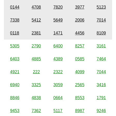
0144
4708
7820
3977
5123
7338
5412
5649
2006
7014
0118
2381
1471
4456
8109
5305
2790
6400
8257
3161
6403
4885
4389
0585
7464
4921
222
2322
4099
7044
6940
3325
3059
2565
3416
8846
4838
0664
8553
1791
9453
7362
5117
8987
9246