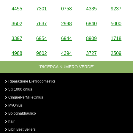
4455
7301
0758
4335
9237
3602
7637
2998
6840
5000
3397
6954
6944
8909
1718
4988
9602
4394
3727
2509
“RICERCA NUMERO VERDE”
Riparazione Elettrodomestici
5 x 1000 onlus
CinquePerMilleOnlus
MyOnlus
BolognaIdraulico
hair
Libri Best Sellers