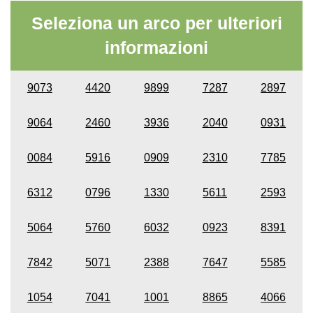
Seleziona un arco per ulteriori
informazioni
9073
4420
9899
7287
2897
9064
2460
3936
2040
0931
0084
5916
0909
2310
7785
6312
0796
1330
5611
2593
5064
5760
6032
0923
8391
7842
5071
2388
7647
5585
1054
7041
1001
8865
4066