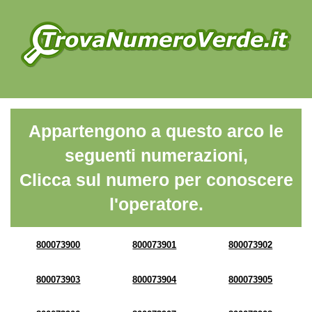
Appartengono a questo arco le
seguenti numerazioni,
Clicca sul numero per conoscere
l'operatore.
800073900
800073901
800073902
800073903
800073904
800073905