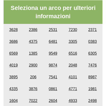
Seleziona un arco per ulteriori
informazioni
3628
2386
2531
7230
2371
3686
4375
6481
3305
0383
6569
1385
9549
6516
6305
4019
2900
9874
2048
7476
3895
206
7541
4101
8987
4335
3876
0861
4771
1981
1604
7022
2604
4933
2498