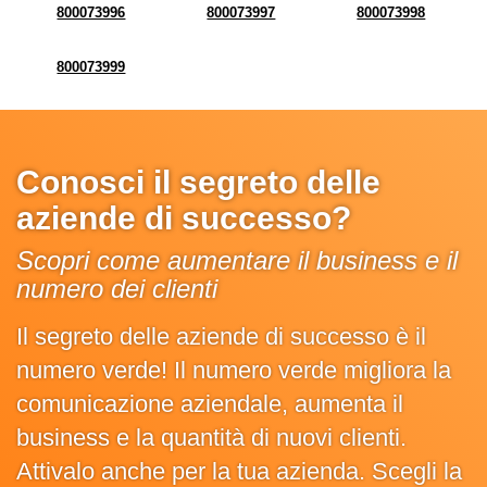
800073996
800073997
800073998
800073999
Conosci il segreto delle
aziende di successo?
Scopri come aumentare il business e il
numero dei clienti
Il segreto delle aziende di successo è il
numero verde! Il numero verde migliora la
comunicazione aziendale, aumenta il
business e la quantità di nuovi clienti.
Attivalo anche per la tua azienda. Scegli la