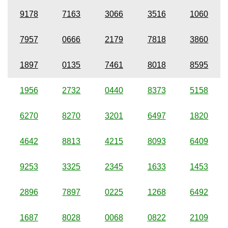
9178
7163
3066
3516
1060
7957
0666
2179
7818
3860
1897
0135
7461
8018
8595
1956
2732
0440
8373
5158
6270
8270
3201
6497
1820
4642
8813
4215
8093
6409
9253
3325
2345
1633
1453
2896
7897
0225
1268
6492
1687
8028
0068
0822
2109