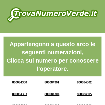
Appartengono a questo arco le
seguenti numerazioni,
Clicca sul numero per conoscere
l'operatore.
800084300
800084301
800084302
800084303
800084304
800084305