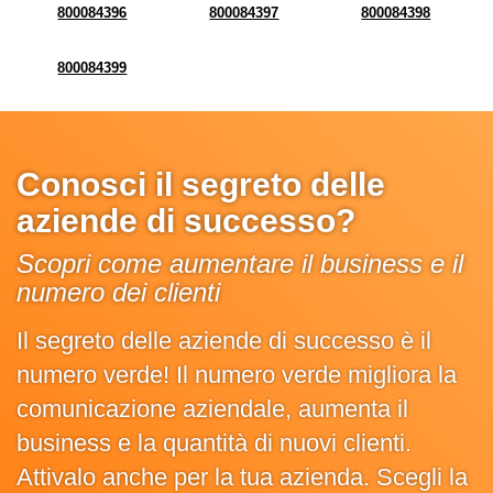
800084396
800084397
800084398
800084399
Conosci il segreto delle
aziende di successo?
Scopri come aumentare il business e il
numero dei clienti
Il segreto delle aziende di successo è il
numero verde! Il numero verde migliora la
comunicazione aziendale, aumenta il
business e la quantità di nuovi clienti.
Attivalo anche per la tua azienda. Scegli la