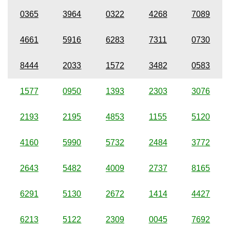
0365
3964
0322
4268
7089
4661
5916
6283
7311
0730
8444
2033
1572
3482
0583
1577
0950
1393
2303
3076
2193
2195
4853
1155
5120
4160
5990
5732
2484
3772
2643
5482
4009
2737
8165
6291
5130
2672
1414
4427
6213
5122
2309
0045
7692