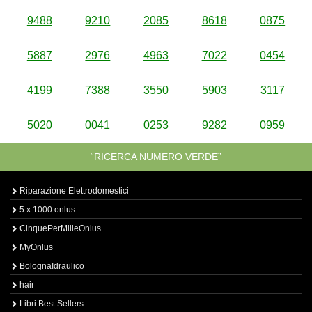
9488
9210
2085
8618
0875
5887
2976
4963
7022
0454
4199
7388
3550
5903
3117
5020
0041
0253
9282
0959
“RICERCA NUMERO VERDE”
Riparazione Elettrodomestici
5 x 1000 onlus
CinquePerMilleOnlus
MyOnlus
BolognaIdraulico
hair
Libri Best Sellers