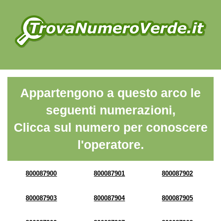
Appartengono a questo arco le
seguenti numerazioni,
Clicca sul numero per conoscere
l'operatore.
800087900
800087901
800087902
800087903
800087904
800087905