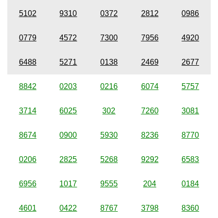
5102
9310
0372
2812
0986
0779
4572
7300
7956
4920
6488
5271
0138
2469
2677
8842
0203
0216
6074
5757
3714
6025
302
7260
3081
8674
0900
5930
8236
8770
0206
2825
5268
9292
6583
6956
1017
9555
204
0184
4601
0422
8767
3798
8360