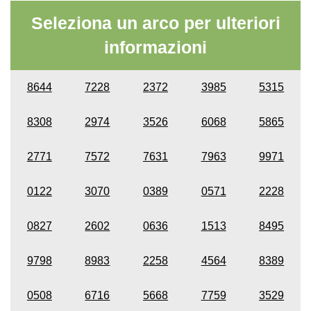
Seleziona un arco per ulteriori
informazioni
8644
7228
2372
3985
5315
8308
2974
3526
6068
5865
2771
7572
7631
7963
9971
0122
3070
0389
0571
2228
0827
2602
0636
1513
8495
9798
8983
2258
4564
8389
0508
6716
5668
7759
3529