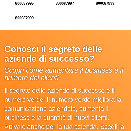
800087996
800087997
800087998
800087999
Conosci il segreto delle
aziende di successo?
Scopri come aumentare il business e il
numero dei clienti
Il segreto delle aziende di successo è il
numero verde! Il numero verde migliora la
comunicazione aziendale, aumenta il
business e la quantità di nuovi clienti.
Attivalo anche per la tua azienda. Scegli la