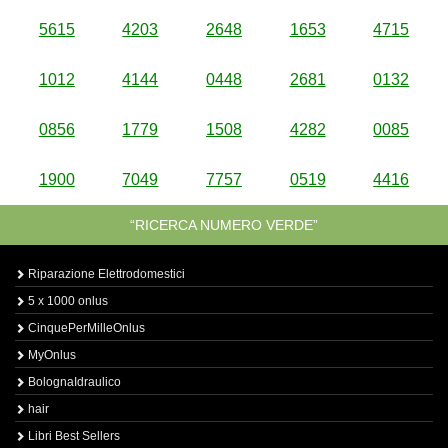
5615
4203
2648
1653
4715
1012
4144
0448
2681
0132
0856
1779
1508
4282
0085
1900
7049
7757
0519
4416
“RICERCA NUMERO VERDE”
Riparazione Elettrodomestici
5 x 1000 onlus
CinquePerMilleOnlus
MyOnlus
BolognaIdraulico
hair
Libri Best Sellers