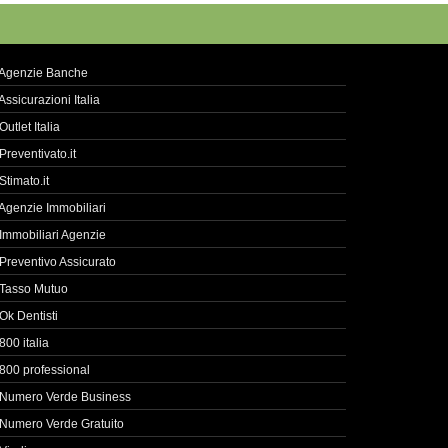
Agenzie Banche
Assicurazioni Italia
Outlet Italia
Preventivato.it
Stimato.it
Agenzie Immobiliari
Immobiliari Agenzie
Preventivo Assicurato
Tasso Mutuo
Ok Dentisti
800 italia
800 professional
Numero Verde Business
Numero Verde Gratuito