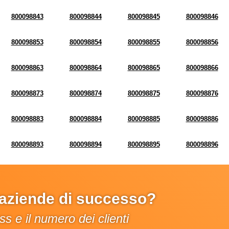
800098843
800098844
800098845
800098846
800098853
800098854
800098855
800098856
800098863
800098864
800098865
800098866
800098873
800098874
800098875
800098876
800098883
800098884
800098885
800098886
800098893
800098894
800098895
800098896
e aziende di successo?
s e il numero dei clienti