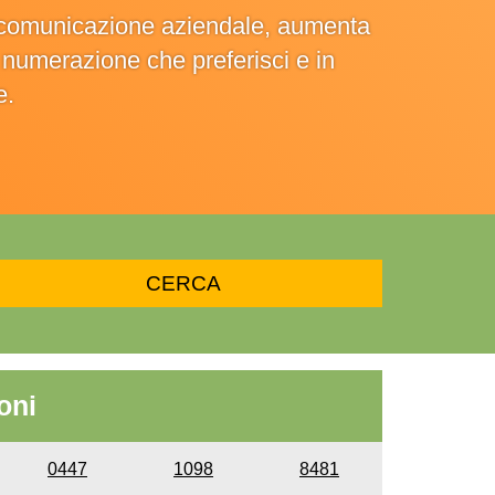
la comunicazione aziendale, aumenta
la numerazione che preferisci e in
e.
oni
0447
1098
8481