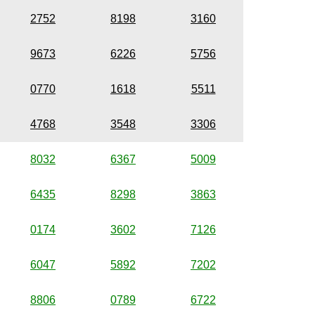
2752
8198
3160
9673
6226
5756
0770
1618
5511
4768
3548
3306
8032
6367
5009
6435
8298
3863
0174
3602
7126
6047
5892
7202
8806
0789
6722