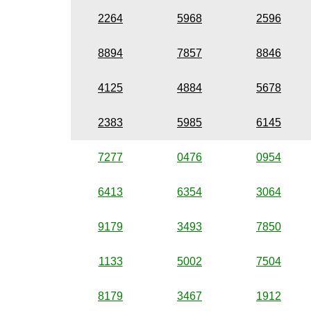
2264
5968
2596
8894
7857
8846
4125
4884
5678
2383
5985
6145
7277
0476
0954
6413
6354
3064
9179
3493
7850
1133
5002
7504
8179
3467
1912