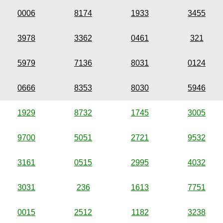
0006
8174
1933
3455
3978
3362
0461
321
5979
7136
8031
0124
0666
8353
8030
5946
1929
8732
1745
3005
9700
5051
2721
9532
3161
0515
2995
4032
3031
236
1613
7751
0015
2512
1182
3238