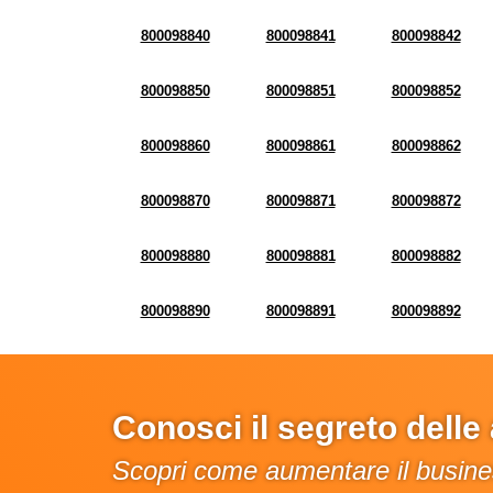
800098840
800098841
800098842
800098850
800098851
800098852
800098860
800098861
800098862
800098870
800098871
800098872
800098880
800098881
800098882
800098890
800098891
800098892
Conosci il segreto dell
Scopri come aumentare il busines