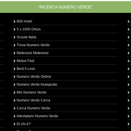
“RICERCA NUMERO VERDE”
800 Hotel
5 x 1000 Onlus
Scuole Italia
Trova Numero Verde
Materassi Materassi
Mutuo Fast
Best 4 Less
Numero Verde Online
Numero Verde Assegnato
Mio Numero Verde
Numero Verde Cerca
Cerca Numero Verde
Intestatario Numero Verde
Di chi è?