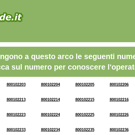
ngono a questo arco le seguenti nume
cca sul numero per conoscere l'operat
800102203
800102204
800102205
800102206
800102213
800102214
800102215
800102216
800102223
800102224
800102225
800102226
800102233
800102234
800102235
800102236