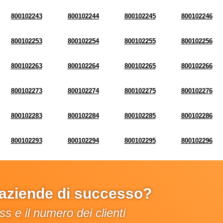
800102243
800102244
800102245
800102246
800102253
800102254
800102255
800102256
800102263
800102264
800102265
800102266
800102273
800102274
800102275
800102276
800102283
800102284
800102285
800102286
800102293
800102294
800102295
800102296
e aziende di successo?
s e il numero dei clienti