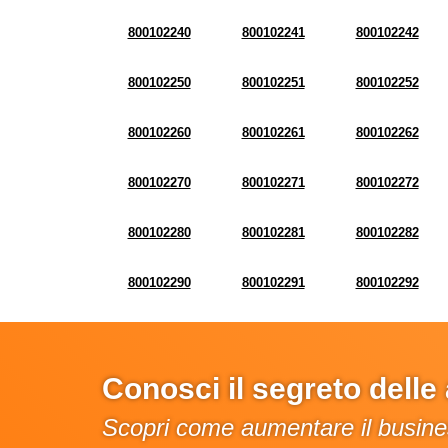
800102240
800102241
800102242
800102250
800102251
800102252
800102260
800102261
800102262
800102270
800102271
800102272
800102280
800102281
800102282
800102290
800102291
800102292
Conosci il segreto dell
Scopri come aumentare il busines