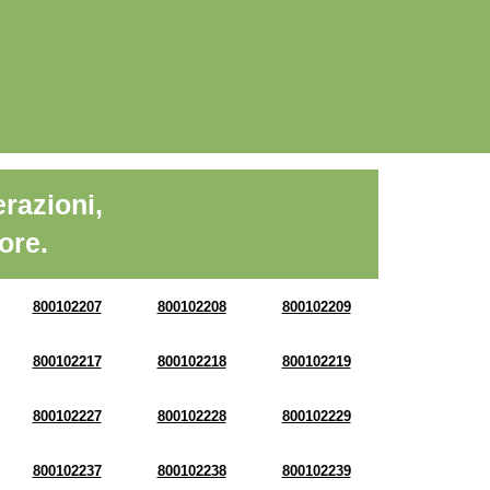
razioni,
ore.
800102207
800102208
800102209
800102217
800102218
800102219
800102227
800102228
800102229
800102237
800102238
800102239