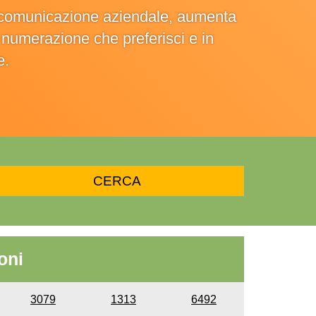
la comunicazione aziendale, aumenta
la numerazione che preferisci e in
e.
oni
3079
1313
6492