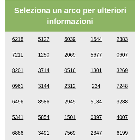
Seleziona un arco per ulteriori
informazioni
6218
5127
6039
1544
2383
7211
1250
2069
5677
0607
8201
3714
0516
1301
3269
0961
3144
2312
234
7248
6496
8586
2945
5184
3288
5341
5854
1501
0897
4007
6886
3491
7569
2347
6199