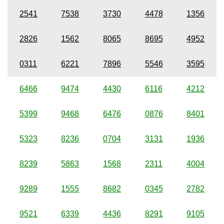
2541
7538
3730
4478
1356
2826
1562
8065
8695
4952
0311
6221
7896
5546
3595
6466
9474
4430
6116
4212
5399
9468
6476
0876
8401
5323
8236
0704
3131
1936
8239
5863
1568
2311
4004
9289
1555
8682
0345
2782
9521
6339
4436
8291
9105