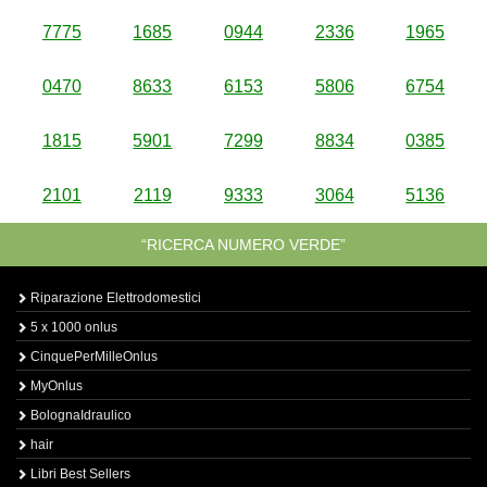
7775
1685
0944
2336
1965
0470
8633
6153
5806
6754
1815
5901
7299
8834
0385
2101
2119
9333
3064
5136
“RICERCA NUMERO VERDE”
Riparazione Elettrodomestici
5 x 1000 onlus
CinquePerMilleOnlus
MyOnlus
BolognaIdraulico
hair
Libri Best Sellers