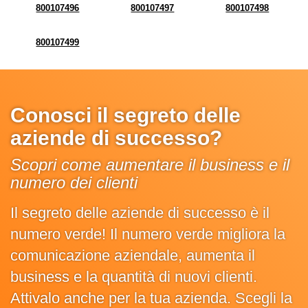
800107496
800107497
800107498
800107499
Conosci il segreto delle
aziende di successo?
Scopri come aumentare il business e il
numero dei clienti
Il segreto delle aziende di successo è il
numero verde! Il numero verde migliora la
comunicazione aziendale, aumenta il
business e la quantità di nuovi clienti.
Attivalo anche per la tua azienda. Scegli la