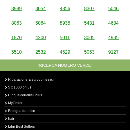
8989
3054
4856
8307
5046
8063
6064
8935
5431
4684
1870
4200
5011
3005
4935
5510
2532
4629
5063
9127
“RICERCA NUMERO VERDE”
Riparazione Elettrodomestici
5 x 1000 onlus
CinquePerMilleOnlus
MyOnlus
BolognaIdraulico
hair
Libri Best Sellers