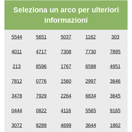
Seleziona un arco per ulteriori
informazioni
5544
5651
5037
1162
303
4011
4717
7308
7730
7895
213
8596
1767
6598
4951
7812
0776
1560
2997
3646
3478
7929
2264
6834
3645
0444
0822
4116
5565
9165
3072
8289
4699
3644
1862