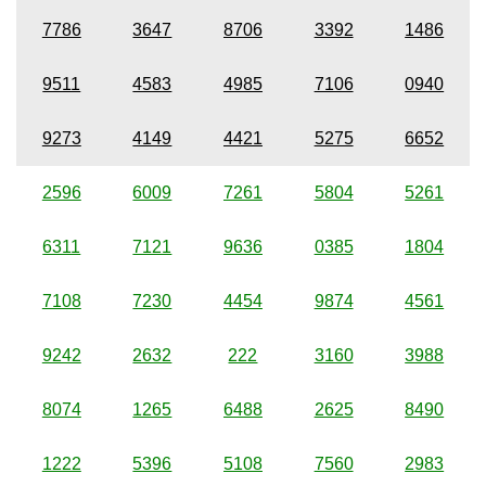
7786
3647
8706
3392
1486
9511
4583
4985
7106
0940
9273
4149
4421
5275
6652
2596
6009
7261
5804
5261
6311
7121
9636
0385
1804
7108
7230
4454
9874
4561
9242
2632
222
3160
3988
8074
1265
6488
2625
8490
1222
5396
5108
7560
2983