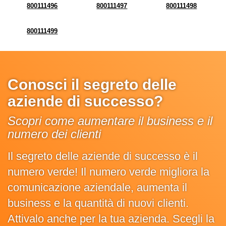
800111496
800111497
800111498
800111499
Conosci il segreto delle
aziende di successo?
Scopri come aumentare il business e il
numero dei clienti
Il segreto delle aziende di successo è il
numero verde! Il numero verde migliora la
comunicazione aziendale, aumenta il
business e la quantità di nuovi clienti.
Attivalo anche per la tua azienda. Scegli la