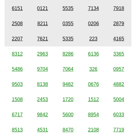
6151
0121
5535
7134
7918
2508
8211
0355
0206
2879
2207
7621
5335
223
4165
8312
2963
8286
6136
3365
5486
9704
7064
326
0957
9503
8138
9482
0676
4882
1508
2453
1720
1512
5004
6717
9842
5600
8954
6033
8513
4531
8470
2108
7719