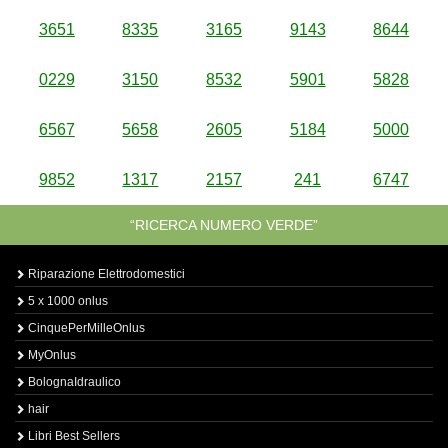
3651
8335
3165
9143
8644
0229
3150
8532
5901
5828
6567
5658
2605
5184
5000
9852
1317
2157
241
6747
“RICERCA NUMERO VERDE”
Riparazione Elettrodomestici
5 x 1000 onlus
CinquePerMilleOnlus
MyOnlus
BolognaIdraulico
hair
Libri Best Sellers