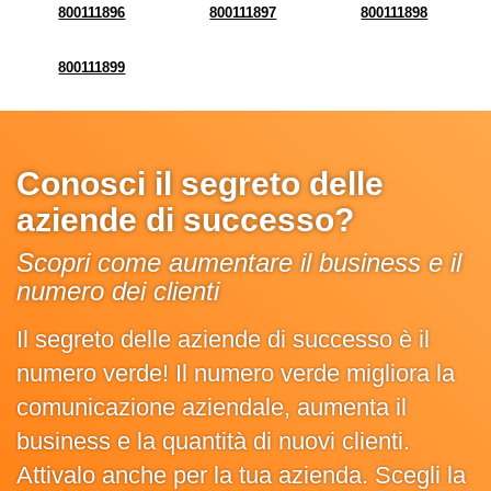
800111896
800111897
800111898
800111899
Conosci il segreto delle
aziende di successo?
Scopri come aumentare il business e il
numero dei clienti
Il segreto delle aziende di successo è il
numero verde! Il numero verde migliora la
comunicazione aziendale, aumenta il
business e la quantità di nuovi clienti.
Attivalo anche per la tua azienda. Scegli la