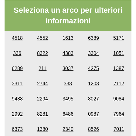
Seleziona un arco per ulteriori
informazioni
4518
4552
1613
6389
5171
336
8322
4383
3304
1051
6289
211
3037
4275
1387
3311
2744
333
1203
7112
9488
2294
3495
8027
9084
2992
8281
6486
0987
7964
6373
1380
2340
8526
7011