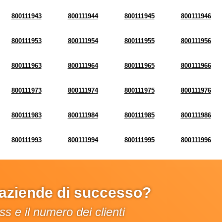
800111943
800111944
800111945
800111946
800111953
800111954
800111955
800111956
800111963
800111964
800111965
800111966
800111973
800111974
800111975
800111976
800111983
800111984
800111985
800111986
800111993
800111994
800111995
800111996
e aziende di successo?
s e il numero dei clienti