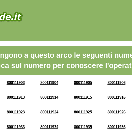
ngono a questo arco le seguenti nume
cca sul numero per conoscere l'operat
800111903
800111904
800111905
800111906
800111913
800111914
800111915
800111916
800111923
800111924
800111925
800111926
800111933
800111934
800111935
800111936