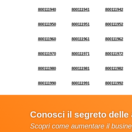
800111940
800111941
800111942
800111950
800111951
800111952
800111960
800111961
800111962
800111970
800111971
800111972
800111980
800111981
800111982
800111990
800111991
800111992
Conosci il segreto dell
Scopri come aumentare il busines