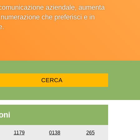
la comunicazione aziendale, aumenta
la numerazione che preferisci e in
e.
oni
1179
0138
265