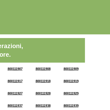
razioni,
ore.
800111907
800111908
800111909
800111917
800111918
800111919
800111927
800111928
800111929
800111937
800111938
800111939