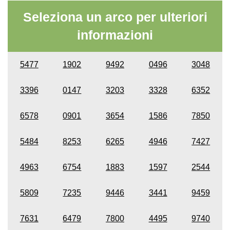
Seleziona un arco per ulteriori
informazioni
5477
1902
9492
0496
3048
3396
0147
3203
3328
6352
6578
0901
3654
1586
7850
5484
8253
6265
4946
7427
4963
6754
1883
1597
2544
5809
7235
9446
3441
9459
7631
6479
7800
4495
9740