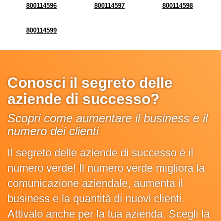
800114596
800114597
800114598
800114599
Conosci il segreto delle
aziende di successo?
Scopri come aumentare il business e il
numero dei clienti
Il segreto delle aziende di successo è il
numero verde! Il numero verde migliora la
comunicazione aziendale, aumenta il
business e la quantità di nuovi clienti.
Attivalo anche per la tua azienda. Scegli la