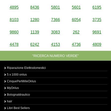
4895
8436
5801
5601
6195
8103
1280
7366
6054
3735
9860
1139
3083
262
9691
4478
6242
4153
4736
4809
“RICERCA NUMERO VERDE”
Riparazione Elettrodomestici
5 x 1000 onlus
CinquePerMilleOnlus
MyOnlus
BolognaIdraulico
hair
Libri Best Sellers