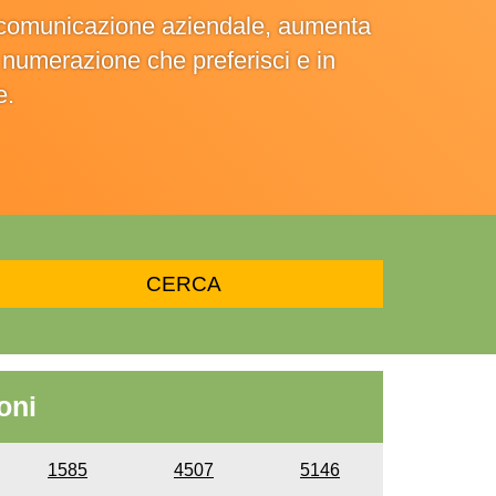
la comunicazione aziendale, aumenta
la numerazione che preferisci e in
e.
oni
1585
4507
5146