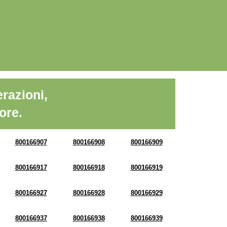
razioni,
ore.
800166907
800166908
800166909
800166917
800166918
800166919
800166927
800166928
800166929
800166937
800166938
800166939