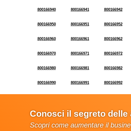
800166940
800166941
800166942
800166950
800166951
800166952
800166960
800166961
800166962
800166970
800166971
800166972
800166980
800166981
800166982
800166990
800166991
800166992
Conosci il segreto dell
Scopri come aumentare il busines