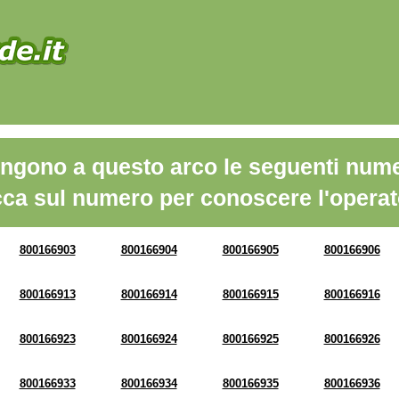
ngono a questo arco le seguenti nume
cca sul numero per conoscere l'operat
800166903
800166904
800166905
800166906
800166913
800166914
800166915
800166916
800166923
800166924
800166925
800166926
800166933
800166934
800166935
800166936