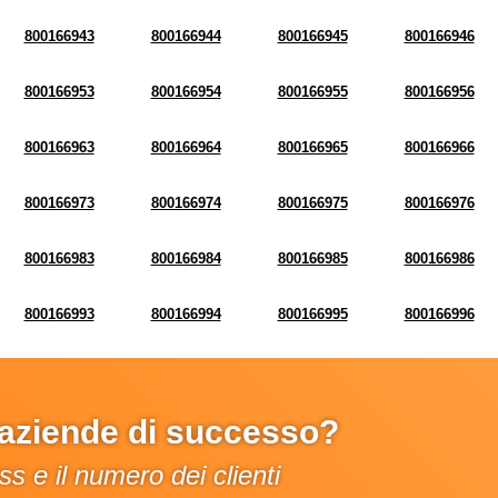
800166943
800166944
800166945
800166946
800166953
800166954
800166955
800166956
800166963
800166964
800166965
800166966
800166973
800166974
800166975
800166976
800166983
800166984
800166985
800166986
800166993
800166994
800166995
800166996
e aziende di successo?
s e il numero dei clienti