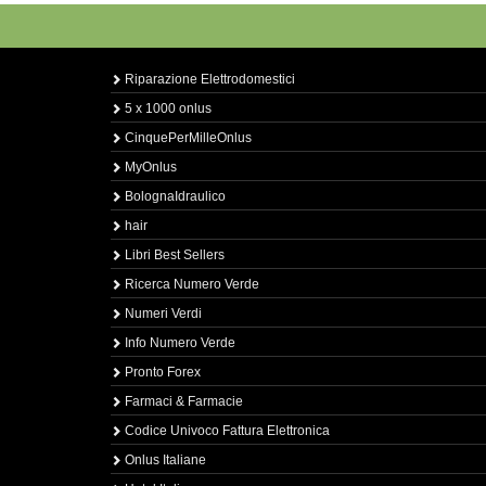
Riparazione Elettrodomestici
5 x 1000 onlus
CinquePerMilleOnlus
MyOnlus
BolognaIdraulico
hair
Libri Best Sellers
Ricerca Numero Verde
Numeri Verdi
Info Numero Verde
Pronto Forex
Farmaci & Farmacie
Codice Univoco Fattura Elettronica
Onlus Italiane