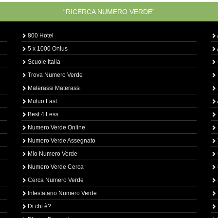
“RICERCA NUMERO VERDE”
800 Hotel
5 x 1000 Onlus
Scuole Italia
Trova Numero Verde
Materassi Materassi
Mutuo Fast
Best 4 Less
Numero Verde Online
Numero Verde Assegnato
Mio Numero Verde
Numero Verde Cerca
Cerca Numero Verde
Intestatario Numero Verde
Di chi è?