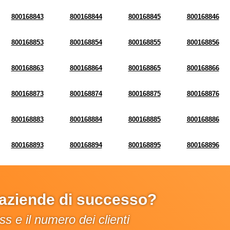
800168843
800168844
800168845
800168846
800168853
800168854
800168855
800168856
800168863
800168864
800168865
800168866
800168873
800168874
800168875
800168876
800168883
800168884
800168885
800168886
800168893
800168894
800168895
800168896
e aziende di successo?
s e il numero dei clienti