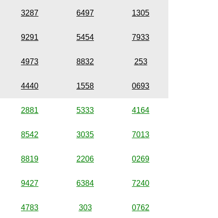
3287
6497
1305
9291
5454
7933
4973
8832
253
4440
1558
0693
2881
5333
4164
8542
3035
7013
8819
2206
0269
9427
6384
7240
4783
303
0762