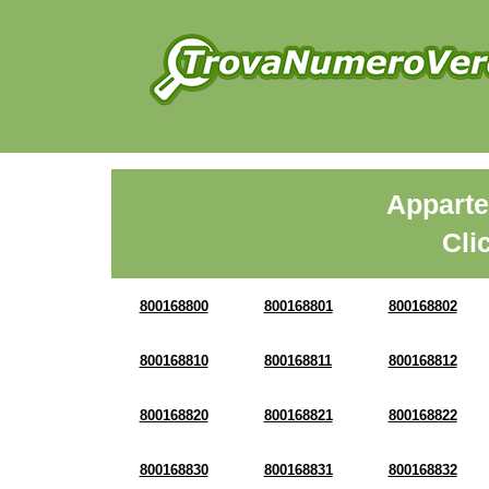
Apparte
Cli
800168800
800168801
800168802
800168810
800168811
800168812
800168820
800168821
800168822
800168830
800168831
800168832