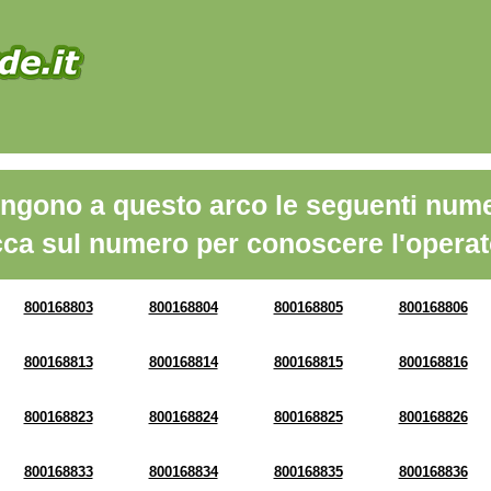
ngono a questo arco le seguenti nume
cca sul numero per conoscere l'operat
800168803
800168804
800168805
800168806
800168813
800168814
800168815
800168816
800168823
800168824
800168825
800168826
800168833
800168834
800168835
800168836