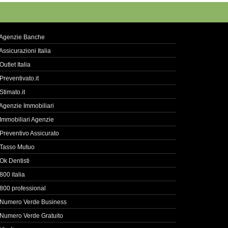
Agenzie Banche
Assicurazioni Italia
Outlet Italia
Preventivato.it
Stimato.it
Agenzie Immobiliari
Immobiliari Agenzie
Preventivo Assicurato
Tasso Mutuo
Ok Dentisti
800 italia
800 professional
Numero Verde Business
Numero Verde Gratuito