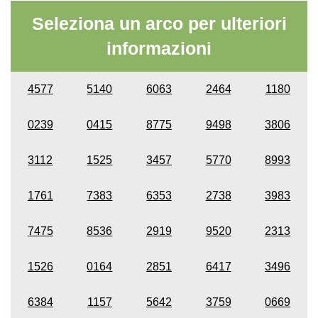
Seleziona un arco per ulteriori
informazioni
4577
5140
6063
2464
1180
0239
0415
8775
9498
3806
3112
1525
3457
5770
8993
1761
7383
6353
2738
3983
7475
8536
2919
9520
2313
1526
0164
2851
6417
3496
6384
1157
5642
3759
0669