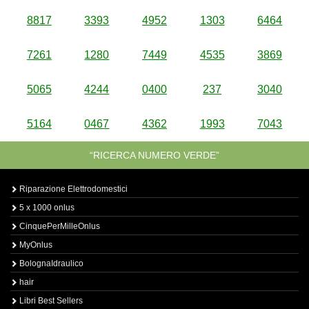
8817
3393
4952
1303
6464
7261
1280
7449
4535
3869
5065
4244
0400
237
3040
5164
0467
4362
1993
7043
“RICERCA NUMERO VERDE”
Riparazione Elettrodomestici
5 x 1000 onlus
CinquePerMilleOnlus
MyOnlus
BolognaIdraulico
hair
Libri Best Sellers