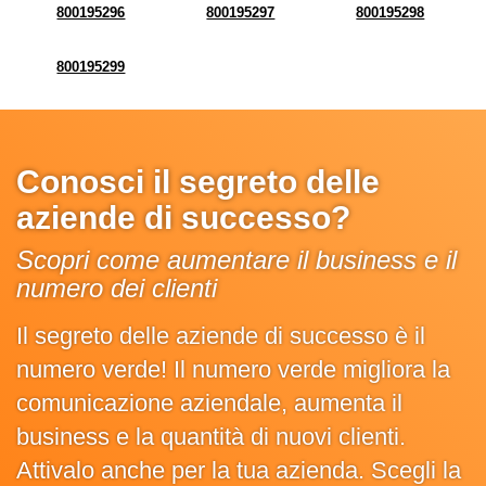
800195296
800195297
800195298
800195299
Conosci il segreto delle
aziende di successo?
Scopri come aumentare il business e il
numero dei clienti
Il segreto delle aziende di successo è il
numero verde! Il numero verde migliora la
comunicazione aziendale, aumenta il
business e la quantità di nuovi clienti.
Attivalo anche per la tua azienda. Scegli la