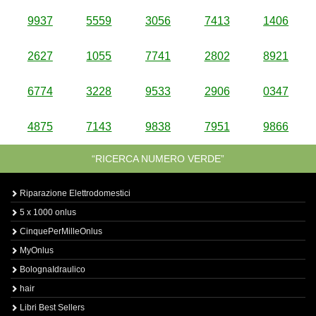
9937
5559
3056
7413
1406
2627
1055
7741
2802
8921
6774
3228
9533
2906
0347
4875
7143
9838
7951
9866
“RICERCA NUMERO VERDE”
Riparazione Elettrodomestici
5 x 1000 onlus
CinquePerMilleOnlus
MyOnlus
BolognaIdraulico
hair
Libri Best Sellers