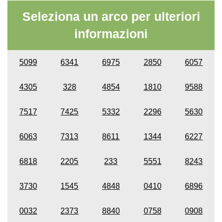
Seleziona un arco per ulteriori
informazioni
5099
6341
6975
2850
6057
4305
328
4854
1810
9588
7517
7425
5332
2296
5630
6063
7313
8611
1344
6227
6818
2205
233
5551
8243
3730
1545
4848
0410
6896
0032
2373
8840
0758
0908