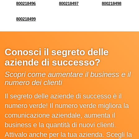
800218496
800218497
800218498
800218499
Conosci il segreto delle
aziende di successo?
Scopri come aumentare il business e il
numero dei clienti
Il segreto delle aziende di successo è il
numero verde! Il numero verde migliora la
comunicazione aziendale, aumenta il
business e la quantità di nuovi clienti.
Attivalo anche per la tua azienda. Scegli la