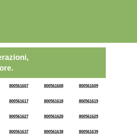
razioni,
ore.
800561607
800561608
800561609
800561617
800561618
800561619
800561627
800561628
800561629
800561637
800561638
800561639