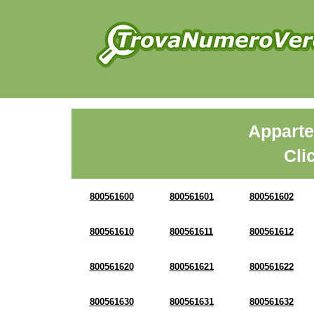
Apparte
Cli
800561600
800561601
800561602
800561610
800561611
800561612
800561620
800561621
800561622
800561630
800561631
800561632