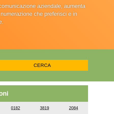
la comunicazione aziendale, aumenta
la numerazione che preferisci e in
e.
oni
0182
3819
2084