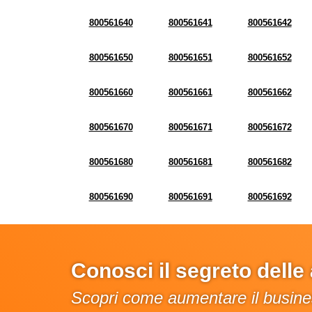
800561640
800561641
800561642
800561650
800561651
800561652
800561660
800561661
800561662
800561670
800561671
800561672
800561680
800561681
800561682
800561690
800561691
800561692
Conosci il segreto dell
Scopri come aumentare il busines