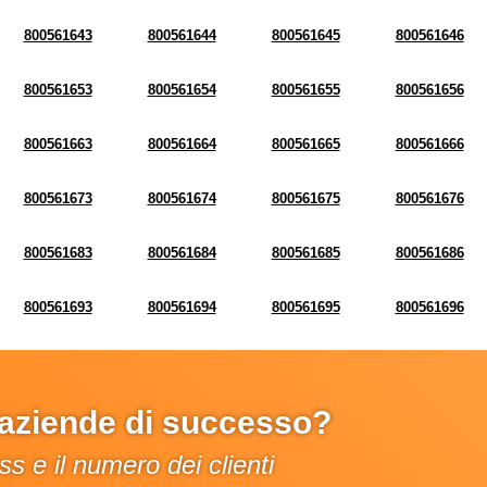
800561643
800561644
800561645
800561646
800561653
800561654
800561655
800561656
800561663
800561664
800561665
800561666
800561673
800561674
800561675
800561676
800561683
800561684
800561685
800561686
800561693
800561694
800561695
800561696
e aziende di successo?
s e il numero dei clienti