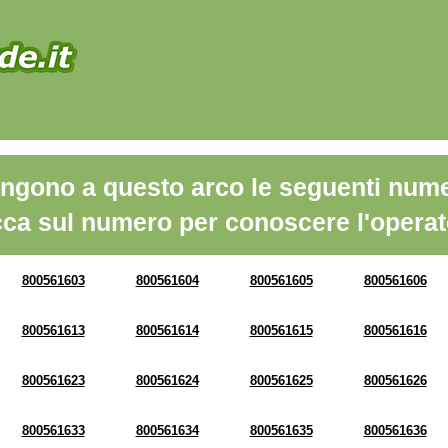
ngono a questo arco le seguenti nume
cca sul numero per conoscere l'operat
800561603
800561604
800561605
800561606
800561613
800561614
800561615
800561616
800561623
800561624
800561625
800561626
800561633
800561634
800561635
800561636