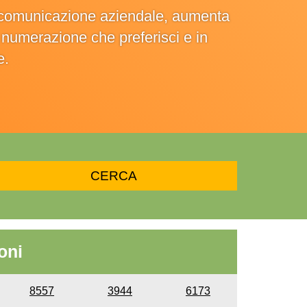
la comunicazione aziendale, aumenta
la numerazione che preferisci e in
e.
oni
8557
3944
6173