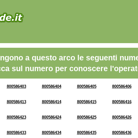
ngono a questo arco le seguenti nume
cca sul numero per conoscere l'operat
800586403
800586404
800586405
800586406
800586413
800586414
800586415
800586416
800586423
800586424
800586425
800586426
800586433
800586434
800586435
800586436