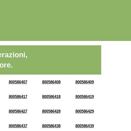
razioni,
ore.
800586407
800586408
800586409
800586417
800586418
800586419
800586427
800586428
800586429
800586437
800586438
800586439