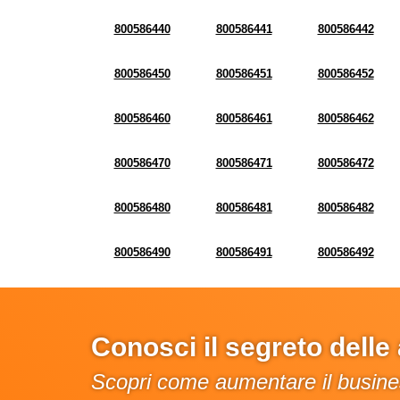
800586440
800586441
800586442
800586450
800586451
800586452
800586460
800586461
800586462
800586470
800586471
800586472
800586480
800586481
800586482
800586490
800586491
800586492
Conosci il segreto dell
Scopri come aumentare il busines