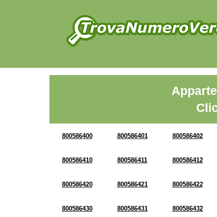
Apparte
Cli
800586400
800586401
800586402
800586410
800586411
800586412
800586420
800586421
800586422
800586430
800586431
800586432