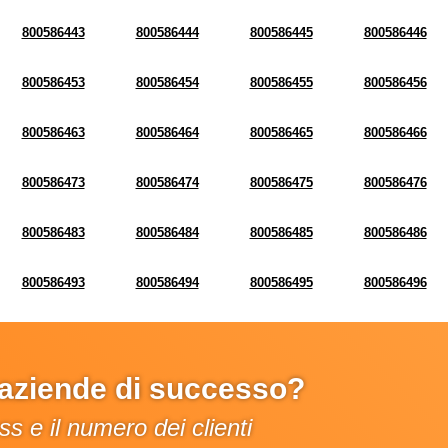
800586443
800586444
800586445
800586446
800586453
800586454
800586455
800586456
800586463
800586464
800586465
800586466
800586473
800586474
800586475
800586476
800586483
800586484
800586485
800586486
800586493
800586494
800586495
800586496
e aziende di successo?
s e il numero dei clienti