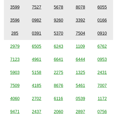
3599
7527
5678
8078
6055
3596
0982
9260
3392
0166
285
0391
5370
7504
0910
2979
6505
6243
1109
6762
7123
4961
6641
6444
0953
5903
5158
2275
1325
2431
7509
4185
8676
5461
7007
4060
2702
6116
0539
1172
9471
2437
2060
2897
0756