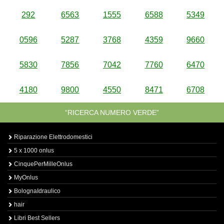
292
6563
1555
6588
5349
0596
5287
3768
4359
9660
5830
7856
7042
7760
6470
4180
9800
4550
8471
6708
“RICERCA NUMERO VERDE”
Riparazione Elettrodomestici
5 x 1000 onlus
CinquePerMilleOnlus
MyOnlus
BolognaIdraulico
hair
Libri Best Sellers