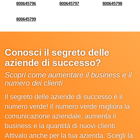
800645796
800645797
800645798
800645799
Conosci il segreto delle
aziende di successo?
Scopri come aumentare il business e il
numero dei clienti
Il segreto delle aziende di successo è il
numero verde! Il numero verde migliora la
comunicazione aziendale, aumenta il
business e la quantità di nuovi clienti.
Attivalo anche per la tua azienda. Scegli la