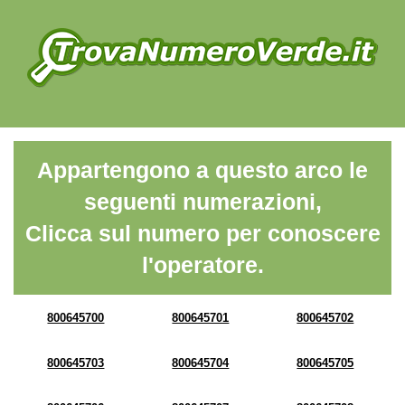
Appartengono a questo arco le
seguenti numerazioni,
Clicca sul numero per conoscere
l'operatore.
800645700
800645701
800645702
800645703
800645704
800645705