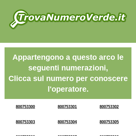
Appartengono a questo arco le
seguenti numerazioni,
Clicca sul numero per conoscere
l'operatore.
800753300
800753301
800753302
800753303
800753304
800753305