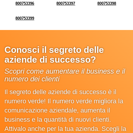
800753396
800753397
800753398
800753399
Conosci il segreto delle
aziende di successo?
Scopri come aumentare il business e il
numero dei clienti
Il segreto delle aziende di successo è il
numero verde! Il numero verde migliora la
comunicazione aziendale, aumenta il
business e la quantità di nuovi clienti.
Attivalo anche per la tua azienda. Scegli la