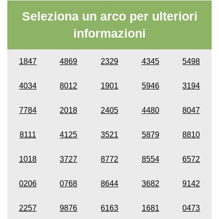
Seleziona un arco per ulteriori
informazioni
1847
4869
2329
4345
5498
4034
8012
1901
5946
3194
7784
2018
2405
4480
8047
8111
4125
3521
5879
8810
1018
3727
8772
8554
6572
0206
0768
8644
3682
9142
2257
9876
6163
1681
0473