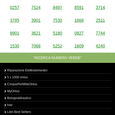
0257
7524
8497
8591
3714
3795
3901
7530
1668
2511
8901
3621
5180
0827
7744
1530
7068
5252
1609
4240
“RICERCA NUMERO VERDE”
Riparazione Elettrodomestici
5 x 1000 onlus
CinquePerMilleOnlus
MyOnlus
BolognaIdraulico
hair
Libri Best Sellers