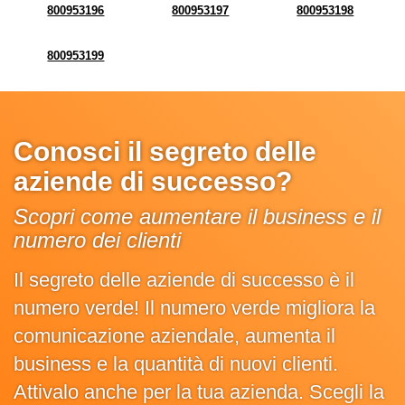
800953196
800953197
800953198
800953199
Conosci il segreto delle
aziende di successo?
Scopri come aumentare il business e il
numero dei clienti
Il segreto delle aziende di successo è il
numero verde! Il numero verde migliora la
comunicazione aziendale, aumenta il
business e la quantità di nuovi clienti.
Attivalo anche per la tua azienda. Scegli la