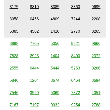
3175
8810
8385
8860
9695
3058
0466
4809
7244
2208
5385
4502
1410
2770
3265
3898
7705
5056
9921
9666
7828
2923
1404
8400
2372
2555
0444
5444
5253
0266
5846
1204
3674
6464
3694
7546
3560
5369
7872
4051
7167
7107
9932
9254
2788