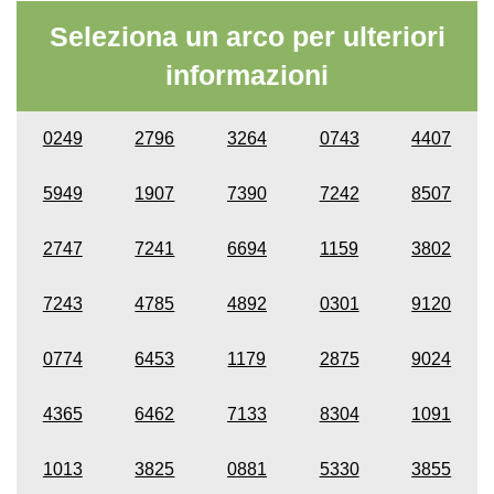
Seleziona un arco per ulteriori
informazioni
0249
2796
3264
0743
4407
5949
1907
7390
7242
8507
2747
7241
6694
1159
3802
7243
4785
4892
0301
9120
0774
6453
1179
2875
9024
4365
6462
7133
8304
1091
1013
3825
0881
5330
3855