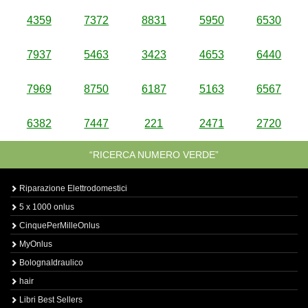
4359
7372
8831
5950
6530
7937
5463
3423
4653
6440
7969
8750
6187
5163
6567
6382
7447
221
2471
2720
“RICERCA NUMERO VERDE”
Riparazione Elettrodomestici
5 x 1000 onlus
CinquePerMilleOnlus
MyOnlus
BolognaIdraulico
hair
Libri Best Sellers