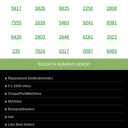
5917
3826
9835
2250
2808
7555
1639
5463
9241
8381
6420
2903
2646
6161
2023
235
7024
0317
0097
6993
“RICERCA NUMERO VERDE”
Riparazione Elettrodomestici
5 x 1000 onlus
CinquePerMilleOnlus
MyOnlus
BolognaIdraulico
hair
Libri Best Sellers