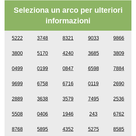
Seleziona un arco per ulteriori
informazioni
5222
3748
8321
9033
9866
3800
5170
4240
3685
3809
0499
0199
0847
6598
7884
9699
6758
6716
0119
2690
2889
3638
3579
7495
2536
5508
0406
1946
243
6762
8768
5895
4352
5275
8585