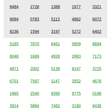
8484
2728
1388
1977
3321
9084
0783
5113
4862
6072
8236
1594
3197
5272
6402
5185
7870
6461
5809
6694
8048
1689
4928
2993
7173
4871
2002
5138
9147
3725
6701
7587
1147
3552
4676
1965
2540
8390
9775
0198
3914
5894
7482
3190
8436