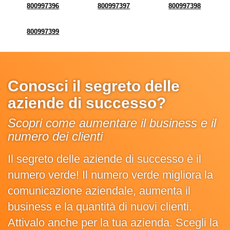
800997396
800997397
800997398
800997399
Conosci il segreto delle
aziende di successo?
Scopri come aumentare il business e il
numero dei clienti
Il segreto delle aziende di successo è il
numero verde! Il numero verde migliora la
comunicazione aziendale, aumenta il
business e la quantità di nuovi clienti.
Attivalo anche per la tua azienda. Scegli la