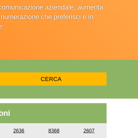
la comunicazione aziendale, aumenta
la numerazione che preferisci e in
e.
oni
2636
8368
2607