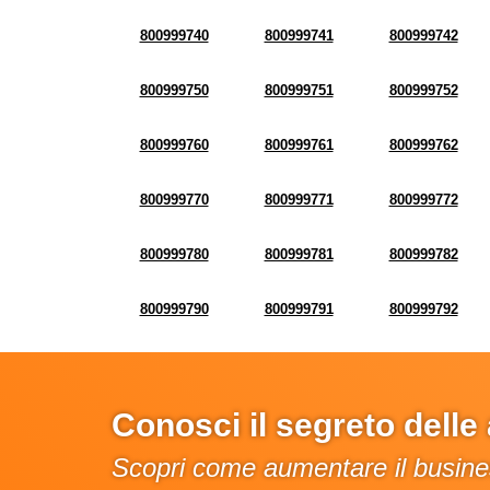
800999740
800999741
800999742
800999750
800999751
800999752
800999760
800999761
800999762
800999770
800999771
800999772
800999780
800999781
800999782
800999790
800999791
800999792
Conosci il segreto dell
Scopri come aumentare il busines