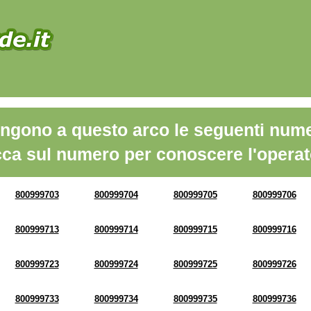
ngono a questo arco le seguenti nume
cca sul numero per conoscere l'operat
800999703
800999704
800999705
800999706
800999713
800999714
800999715
800999716
800999723
800999724
800999725
800999726
800999733
800999734
800999735
800999736