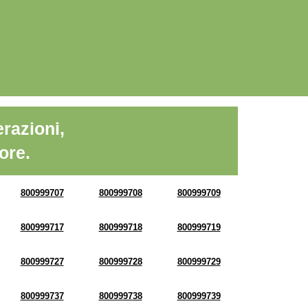
razioni,
ore.
800999707
800999708
800999709
800999717
800999718
800999719
800999727
800999728
800999729
800999737
800999738
800999739