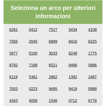
Seleziona un arco per ulteriori
informazioni
6261
0412
7527
5434
4108
7565
2045
6889
8416
6325
5977
5100
3033
8248
1775
8792
7188
6521
8466
5886
6119
5361
2862
1392
2487
7003
0223
9495
9419
0988
4343
4058
1546
0712
6776