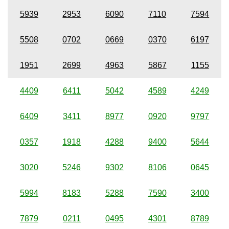
5939
2953
6090
7110
7594
5508
0702
0669
0370
6197
1951
2699
4963
5867
1155
4409
6411
5042
4589
4249
6409
3411
8977
0920
9797
0357
1918
4288
9400
5644
3020
5246
9302
8106
0645
5994
8183
5288
7590
3400
7879
0211
0495
4301
8789