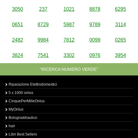
3050
237
1021
8878
6295
0651
8729
5987
9789
3114
2482
9984
7812
0099
0265
3824
7541
3302
0976
3954
“RICERCA NUMERO VERDE”
Riparazione Elettrodomestici
5 x 1000 onlus
CinquePerMilleOnlus
MyOnlus
BolognaIdraulico
hair
Libri Best Sellers