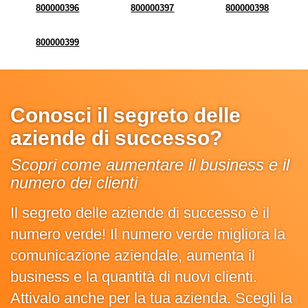
800000396
800000397
800000398
800000399
Conosci il segreto delle
aziende di successo?
Scopri come aumentare il business e il
numero dei clienti
Il segreto delle aziende di successo è il
numero verde! Il numero verde migliora la
comunicazione aziendale, aumenta il
business e la quantità di nuovi clienti.
Attivalo anche per la tua azienda. Scegli la