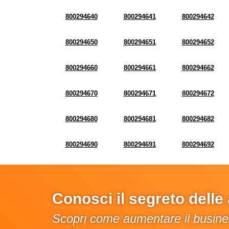
800294640
800294641
800294642
800294650
800294651
800294652
800294660
800294661
800294662
800294670
800294671
800294672
800294680
800294681
800294682
800294690
800294691
800294692
Conosci il segreto dell
Scopri come aumentare il busines