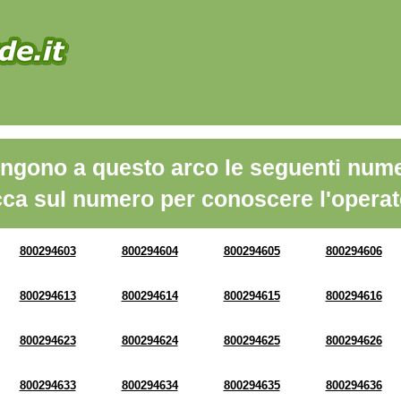
ngono a questo arco le seguenti nume
cca sul numero per conoscere l'operat
800294603
800294604
800294605
800294606
800294613
800294614
800294615
800294616
800294623
800294624
800294625
800294626
800294633
800294634
800294635
800294636