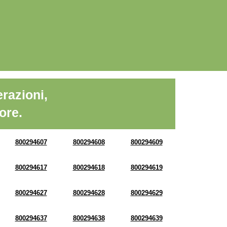
razioni,
ore.
800294607
800294608
800294609
800294617
800294618
800294619
800294627
800294628
800294629
800294637
800294638
800294639