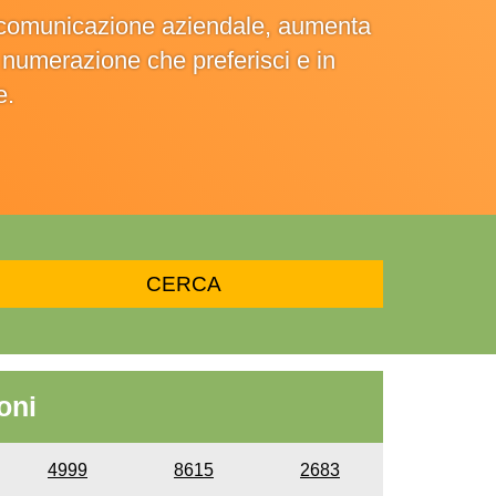
la comunicazione aziendale, aumenta
la numerazione che preferisci e in
e.
oni
4999
8615
2683