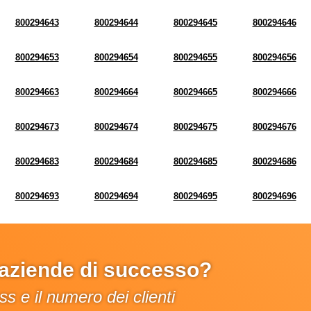
800294643
800294644
800294645
800294646
800294653
800294654
800294655
800294656
800294663
800294664
800294665
800294666
800294673
800294674
800294675
800294676
800294683
800294684
800294685
800294686
800294693
800294694
800294695
800294696
e aziende di successo?
s e il numero dei clienti