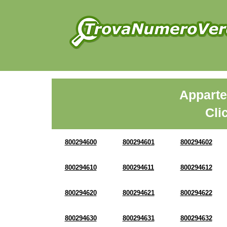
Apparte
Cli
800294600
800294601
800294602
800294610
800294611
800294612
800294620
800294621
800294622
800294630
800294631
800294632