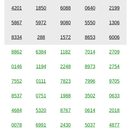
4201
1850
6088
0640
2199
5867
5972
9080
5550
1306
8334
288
1572
8653
6006
8862
6384
1182
7014
2709
0146
1194
2248
8973
2754
7552
0111
7823
7996
9705
8537
0751
1988
3502
0633
4684
5320
8767
0614
2018
0078
6991
2430
5037
4877