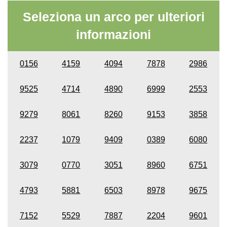
Seleziona un arco per ulteriori
informazioni
0156
4159
4094
7878
2986
9525
4714
4890
6999
2553
9279
8061
8260
9153
3858
2237
1079
9409
0389
6080
3079
0770
3051
8960
6751
4793
5881
6503
8978
9675
7152
5529
7887
2204
9601