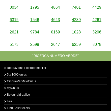
0034
1795
4864
7401
4429
6315
1546
4643
4239
4261
2621
9784
0169
1028
3206
5173
2598
2647
6259
8078
“RICERCA NUMERO VERDE”
Riparazione Elettrodomestici
5 x 1000 onlus
CinquePerMilleOnlus
MyOnlus
BolognaIdraulico
hair
Libri Best Sellers