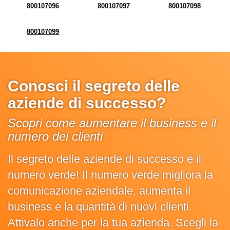
800107096
800107097
800107098
800107099
Conosci il segreto delle
aziende di successo?
Scopri come aumentare il business e il
numero dei clienti
Il segreto delle aziende di successo è il
numero verde! Il numero verde migliora la
comunicazione aziendale, aumenta il
business e la quantità di nuovi clienti.
Attivalo anche per la tua azienda. Scegli la