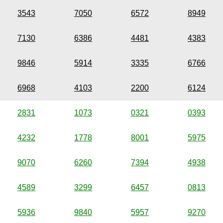
3543
7050
6572
8949
7130
6386
4481
4383
9846
5914
3335
6766
6968
4103
2200
6124
2831
1073
0321
0393
4232
1778
8001
5975
9070
6260
7394
4938
4589
3299
6457
0813
5936
9840
5957
9270