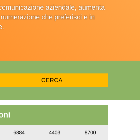
la comunicazione aziendale, aumenta
la numerazione che preferisci e in
e.
oni
6884
4403
8700