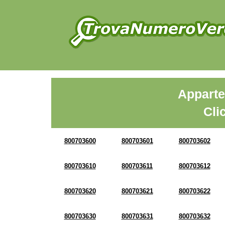
Apparte
Cli
800703600
800703601
800703602
800703610
800703611
800703612
800703620
800703621
800703622
800703630
800703631
800703632