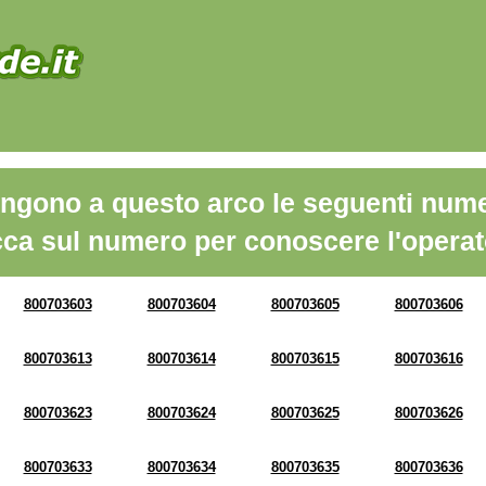
ngono a questo arco le seguenti nume
cca sul numero per conoscere l'operat
800703603
800703604
800703605
800703606
800703613
800703614
800703615
800703616
800703623
800703624
800703625
800703626
800703633
800703634
800703635
800703636