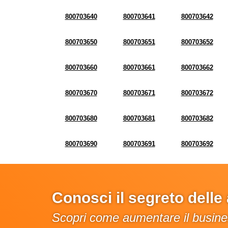
800703640
800703641
800703642
800703650
800703651
800703652
800703660
800703661
800703662
800703670
800703671
800703672
800703680
800703681
800703682
800703690
800703691
800703692
Conosci il segreto dell
Scopri come aumentare il busines