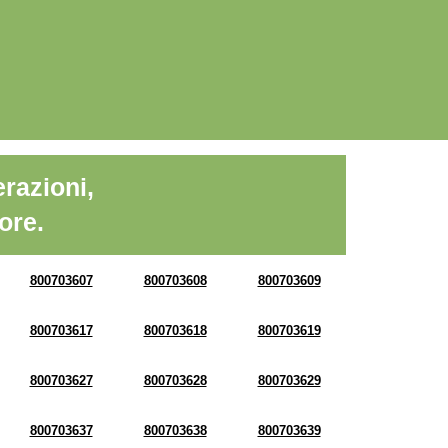
razioni,
ore.
800703607
800703608
800703609
800703617
800703618
800703619
800703627
800703628
800703629
800703637
800703638
800703639