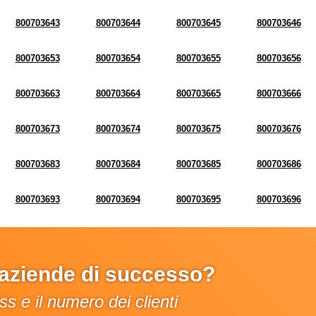
800703643
800703644
800703645
800703646
800703653
800703654
800703655
800703656
800703663
800703664
800703665
800703666
800703673
800703674
800703675
800703676
800703683
800703684
800703685
800703686
800703693
800703694
800703695
800703696
e aziende di successo?
s e il numero dei clienti