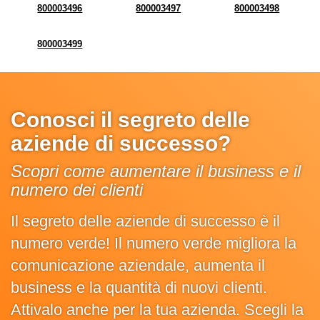
800003496
800003497
800003498
800003499
Conosci il segreto delle
aziende di successo?
Scopri come aumentare il business e il
numero dei clienti
Il segreto delle aziende di successo è il
numero verde! Il numero verde migliora la
comunicazione aziendale, aumenta il
business e la quantità di nuovi clienti.
Attivalo anche per la tua azienda. Scegli la