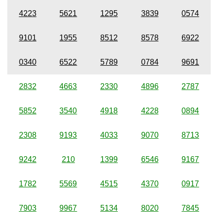
4223
5621
1295
3839
0574
9101
1955
8512
8578
6922
0340
6522
5789
0784
9691
2832
4663
2330
4896
2787
5852
3540
4918
4228
0894
2308
9193
4033
9070
8713
9242
210
1399
6546
9167
1782
5569
4515
4370
0917
7903
9967
5134
8020
7845