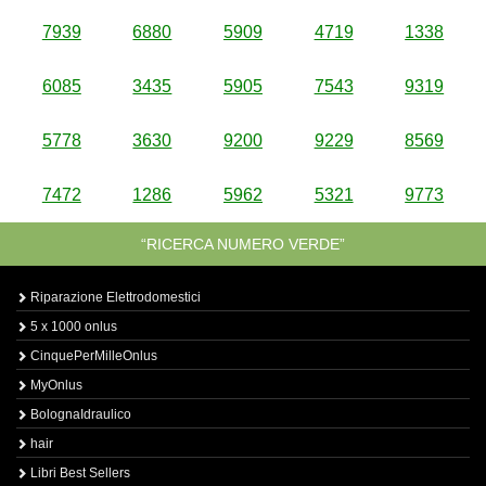
7939
6880
5909
4719
1338
6085
3435
5905
7543
9319
5778
3630
9200
9229
8569
7472
1286
5962
5321
9773
“RICERCA NUMERO VERDE”
Riparazione Elettrodomestici
5 x 1000 onlus
CinquePerMilleOnlus
MyOnlus
BolognaIdraulico
hair
Libri Best Sellers