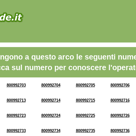
ngono a questo arco le seguenti nume
cca sul numero per conoscere l'operat
800992703
800992704
800992705
800992706
800992713
800992714
800992715
800992716
800992723
800992724
800992725
800992726
800992733
800992734
800992735
800992736