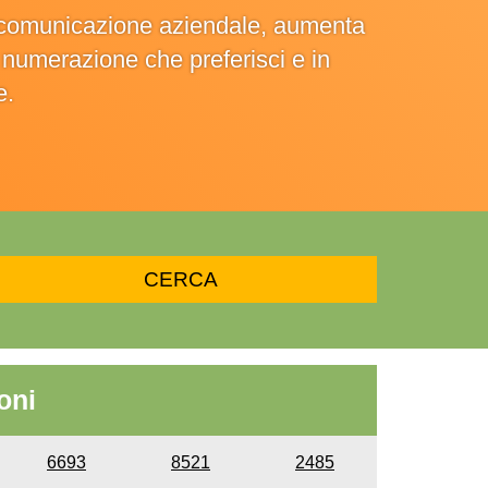
la comunicazione aziendale, aumenta
la numerazione che preferisci e in
e.
oni
6693
8521
2485