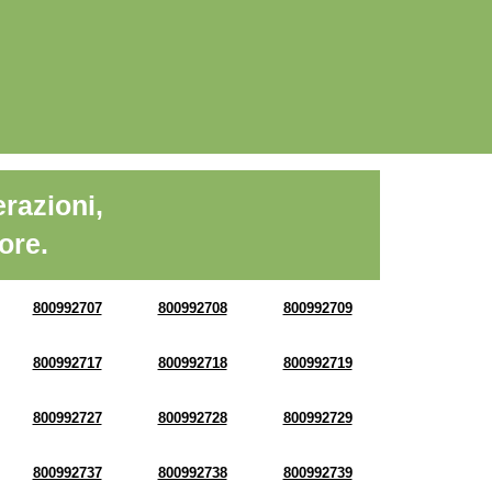
razioni,
ore.
800992707
800992708
800992709
800992717
800992718
800992719
800992727
800992728
800992729
800992737
800992738
800992739