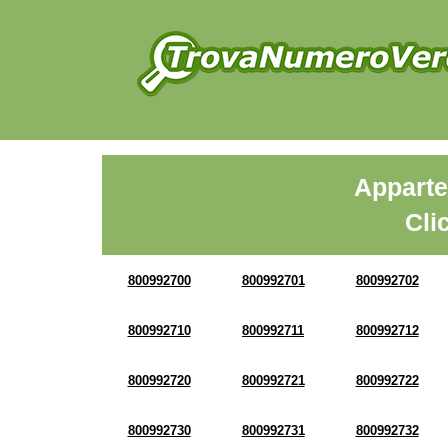
Apparte
Cli
800992700
800992701
800992702
800992710
800992711
800992712
800992720
800992721
800992722
800992730
800992731
800992732