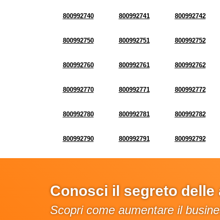
800992740
800992741
800992742
800992750
800992751
800992752
800992760
800992761
800992762
800992770
800992771
800992772
800992780
800992781
800992782
800992790
800992791
800992792
Conosci il segreto dell
Scopri come aumentare il busines