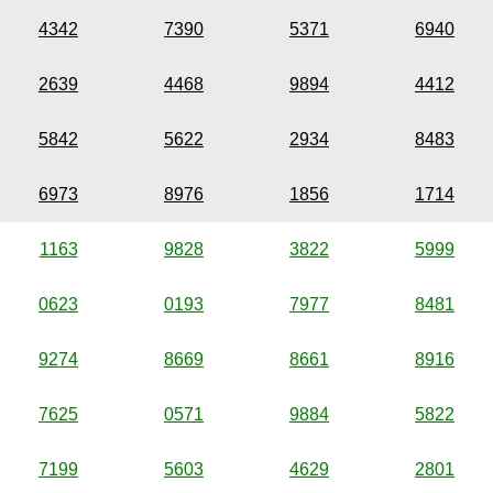
4342
7390
5371
6940
2639
4468
9894
4412
5842
5622
2934
8483
6973
8976
1856
1714
1163
9828
3822
5999
0623
0193
7977
8481
9274
8669
8661
8916
7625
0571
9884
5822
7199
5603
4629
2801