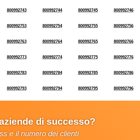
800992743
800992744
800992745
800992746
800992753
800992754
800992755
800992756
800992763
800992764
800992765
800992766
800992773
800992774
800992775
800992776
800992783
800992784
800992785
800992786
800992793
800992794
800992795
800992796
e aziende di successo?
s e il numero dei clienti