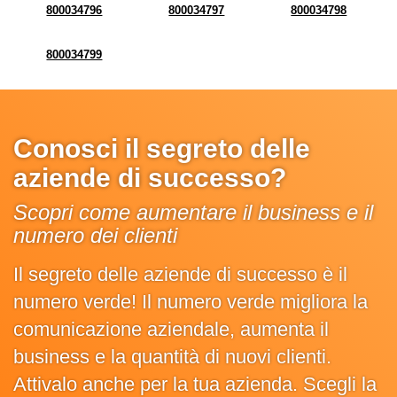
800034796
800034797
800034798
800034799
Conosci il segreto delle
aziende di successo?
Scopri come aumentare il business e il
numero dei clienti
Il segreto delle aziende di successo è il
numero verde! Il numero verde migliora la
comunicazione aziendale, aumenta il
business e la quantità di nuovi clienti.
Attivalo anche per la tua azienda. Scegli la