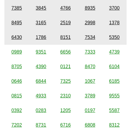
7385
3845
4766
8935
3700
8495
3165
2519
2998
1378
6430
1786
8151
7534
5350
0989
9351
6656
7333
4739
8705
4390
0121
8470
6104
0646
6844
7325
1067
6185
0815
4933
2310
3789
9555
0392
0283
1205
0197
5587
7202
8731
6716
6808
8312