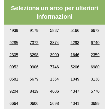
Seleziona un arco per ulteriori
informazioni
4939
9179
5837
5166
6672
9285
7372
3874
4293
6740
2305
3298
3900
1646
2359
0952
0906
7746
5206
6980
0581
5679
1354
1049
3138
9204
8419
4606
4347
5770
6664
0606
5698
4341
3689