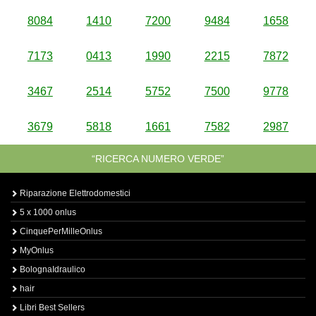
8084
1410
7200
9484
1658
7173
0413
1990
2215
7872
3467
2514
5752
7500
9778
3679
5818
1661
7582
2987
“RICERCA NUMERO VERDE”
Riparazione Elettrodomestici
5 x 1000 onlus
CinquePerMilleOnlus
MyOnlus
BolognaIdraulico
hair
Libri Best Sellers