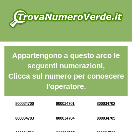
Appartengono a questo arco le
seguenti numerazioni,
Clicca sul numero per conoscere
l'operatore.
800034700
800034701
800034702
800034703
800034704
800034705