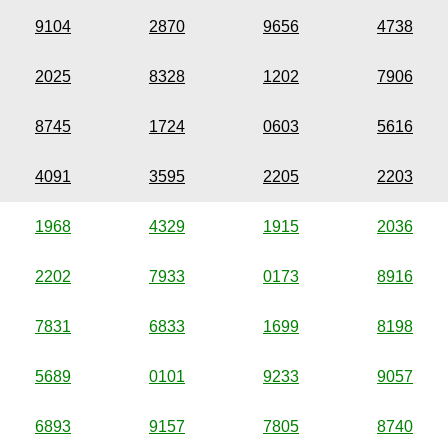
9104
2870
9656
4738
2025
8328
1202
7906
8745
1724
0603
5616
4091
3595
2205
2203
1968
4329
1915
2036
2202
7933
0173
8916
7831
6833
1699
8198
5689
0101
9233
9057
6893
9157
7805
8740