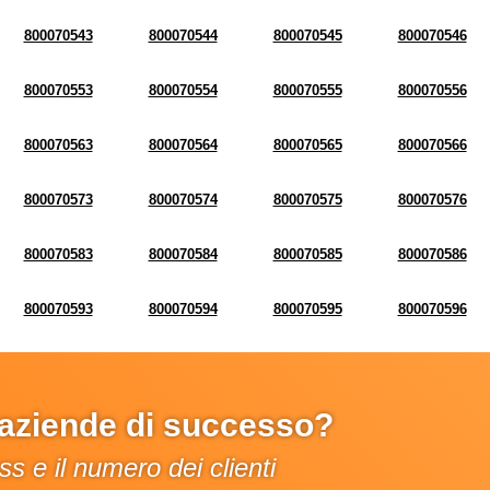
800070543
800070544
800070545
800070546
800070553
800070554
800070555
800070556
800070563
800070564
800070565
800070566
800070573
800070574
800070575
800070576
800070583
800070584
800070585
800070586
800070593
800070594
800070595
800070596
e aziende di successo?
s e il numero dei clienti