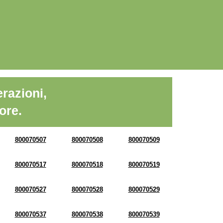
razioni,
ore.
800070507
800070508
800070509
800070517
800070518
800070519
800070527
800070528
800070529
800070537
800070538
800070539