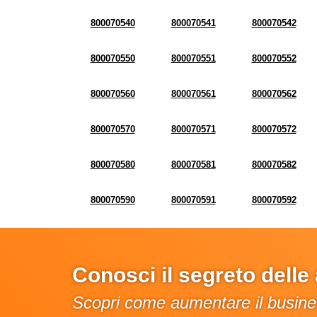
800070540
800070541
800070542
800070550
800070551
800070552
800070560
800070561
800070562
800070570
800070571
800070572
800070580
800070581
800070582
800070590
800070591
800070592
Conosci il segreto dell
Scopri come aumentare il busines