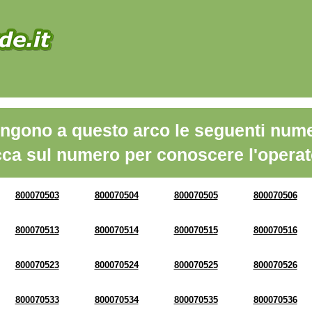
ngono a questo arco le seguenti nume
cca sul numero per conoscere l'operat
800070503
800070504
800070505
800070506
800070513
800070514
800070515
800070516
800070523
800070524
800070525
800070526
800070533
800070534
800070535
800070536