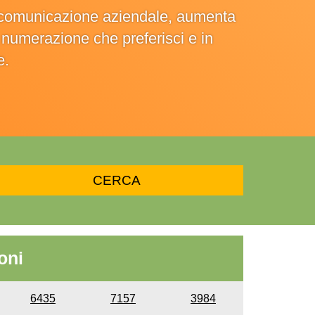
la comunicazione aziendale, aumenta
la numerazione che preferisci e in
e.
oni
6435
7157
3984