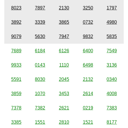
8023
7897
2130
3250
1797
3892
3339
3865
0732
4980
9079
5630
7947
9832
5835
7689
6184
6126
6400
7549
9933
0143
1110
6498
3136
5591
8030
2045
2132
0340
3859
1070
3453
2614
4008
7378
7382
2621
0219
7383
3385
1551
2810
1521
8177