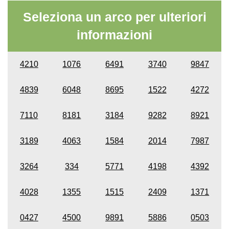
Seleziona un arco per ulteriori
informazioni
4210
1076
6491
3740
9847
4839
6048
8695
1522
4272
7110
8181
3184
9282
8921
3189
4063
1584
2014
7987
3264
334
5771
4198
4392
4028
1355
1515
2409
1371
0427
4500
9891
5886
0503