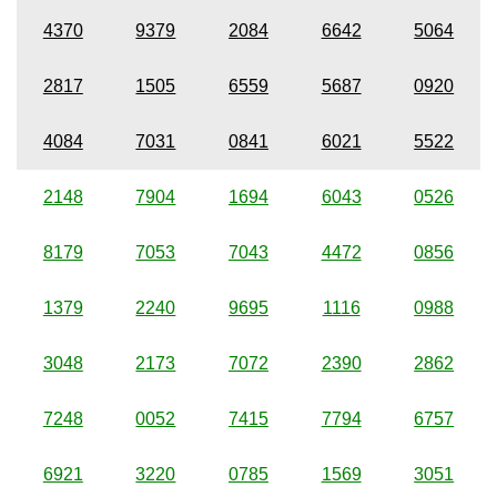
4370
9379
2084
6642
5064
2817
1505
6559
5687
0920
4084
7031
0841
6021
5522
2148
7904
1694
6043
0526
8179
7053
7043
4472
0856
1379
2240
9695
1116
0988
3048
2173
7072
2390
2862
7248
0052
7415
7794
6757
6921
3220
0785
1569
3051