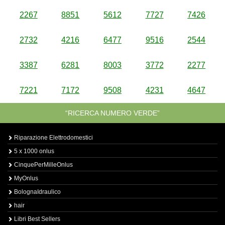
2267
8851
5612
7727
7426
2732
4216
6477
9516
2544
3387
6281
8003
3772
2277
7221
7172
9508
4231
4647
“RICERCA NUMERO VERDE”
Riparazione Elettrodomestici
5 x 1000 onlus
CinquePerMilleOnlus
MyOnlus
BolognaIdraulico
hair
Libri Best Sellers