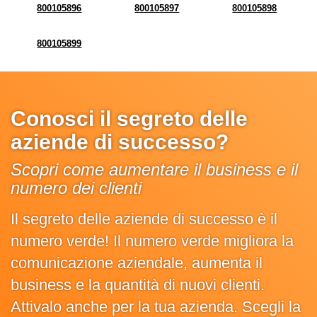
800105896
800105897
800105898
800105899
Conosci il segreto delle
aziende di successo?
Scopri come aumentare il business e il
numero dei clienti
Il segreto delle aziende di successo è il
numero verde! Il numero verde migliora la
comunicazione aziendale, aumenta il
business e la quantità di nuovi clienti.
Attivalo anche per la tua azienda. Scegli la