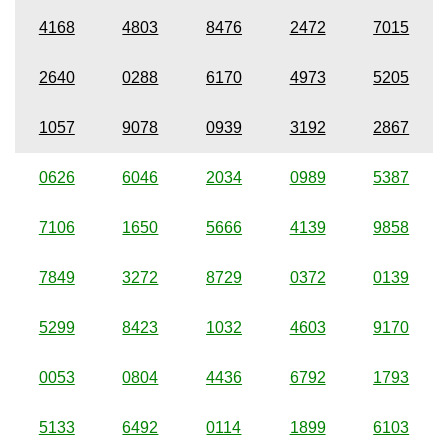
4168
4803
8476
2472
7015
2640
0288
6170
4973
5205
1057
9078
0939
3192
2867
0626
6046
2034
0989
5387
7106
1650
5666
4139
9858
7849
3272
8729
0372
0139
5299
8423
1032
4603
9170
0053
0804
4436
6792
1793
5133
6492
0114
1899
6103