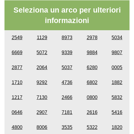
Seleziona un arco per ulteriori
informazioni
2549
1129
8973
2978
5034
6669
5072
9339
9884
9807
2877
2064
5037
6280
0005
1710
9292
4736
6802
1882
1217
7130
2466
0800
5832
0646
2907
7181
2616
5416
4800
8006
3535
5322
1820