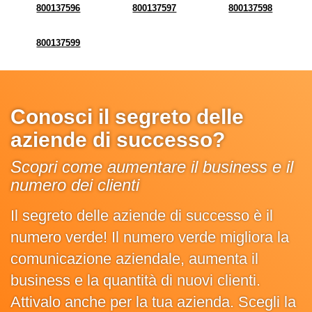
800137596
800137597
800137598
800137599
Conosci il segreto delle
aziende di successo?
Scopri come aumentare il business e il
numero dei clienti
Il segreto delle aziende di successo è il
numero verde! Il numero verde migliora la
comunicazione aziendale, aumenta il
business e la quantità di nuovi clienti.
Attivalo anche per la tua azienda. Scegli la