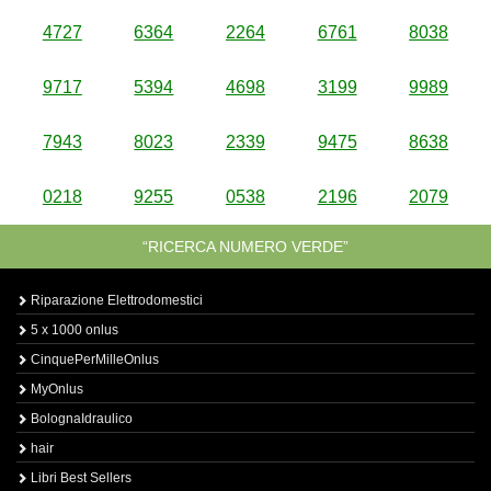
4727
6364
2264
6761
8038
9717
5394
4698
3199
9989
7943
8023
2339
9475
8638
0218
9255
0538
2196
2079
“RICERCA NUMERO VERDE”
Riparazione Elettrodomestici
5 x 1000 onlus
CinquePerMilleOnlus
MyOnlus
BolognaIdraulico
hair
Libri Best Sellers