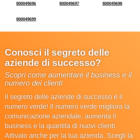
800049696
800049697
800049698
800049699
Conosci il segreto delle
aziende di successo?
Scopri come aumentare il business e il
numero dei clienti
Il segreto delle aziende di successo è il
numero verde! Il numero verde migliora la
comunicazione aziendale, aumenta il
business e la quantità di nuovi clienti.
Attivalo anche per la tua azienda. Scegli la