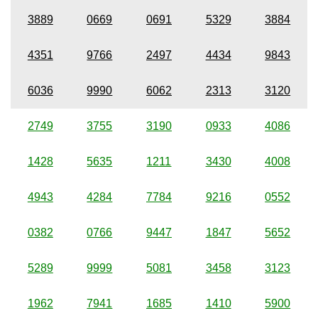
3889
0669
0691
5329
3884
4351
9766
2497
4434
9843
6036
9990
6062
2313
3120
2749
3755
3190
0933
4086
1428
5635
1211
3430
4008
4943
4284
7784
9216
0552
0382
0766
9447
1847
5652
5289
9999
5081
3458
3123
1962
7941
1685
1410
5900