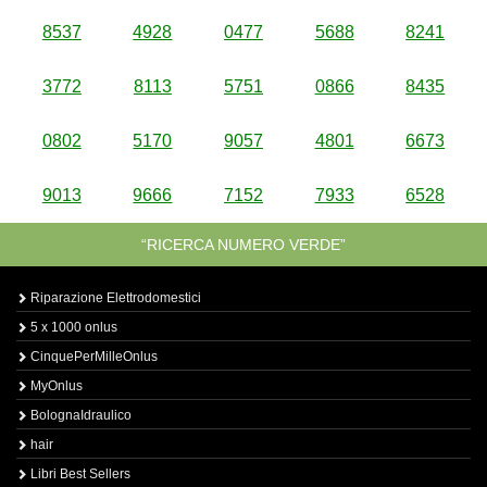
8537
4928
0477
5688
8241
3772
8113
5751
0866
8435
0802
5170
9057
4801
6673
9013
9666
7152
7933
6528
“RICERCA NUMERO VERDE”
Riparazione Elettrodomestici
5 x 1000 onlus
CinquePerMilleOnlus
MyOnlus
BolognaIdraulico
hair
Libri Best Sellers