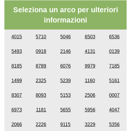
Seleziona un arco per ulteriori
informazioni
4015
5710
5046
6503
6536
5493
0918
2146
4131
0139
8185
8789
6076
9979
7185
1499
2325
5239
1160
5161
8307
8093
5153
2506
0007
6973
1181
5655
5956
4047
2066
2226
9115
3229
5356