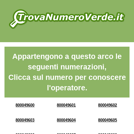
Appartengono a questo arco le
seguenti numerazioni,
Clicca sul numero per conoscere
l'operatore.
800049600
800049601
800049602
800049603
800049604
800049605