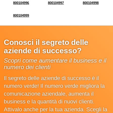
800104996
800104997
800104998
800104999
Conosci il segreto delle
aziende di successo?
Scopri come aumentare il business e il
numero dei clienti
Il segreto delle aziende di successo è il
numero verde! Il numero verde migliora la
comunicazione aziendale, aumenta il
business e la quantità di nuovi clienti.
Attivalo anche per la tua azienda. Scegli la