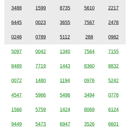
3488
1599
8735
5610
2217
6445
0023
3655
7567
2478
0248
0789
5112
288
0982
5097
0042
1340
7564
7155
8489
7719
1443
8360
8832
0072
1480
1194
0976
5242
4547
5966
5496
3494
0778
1566
5759
1424
8069
6124
9449
5473
6947
3526
6601