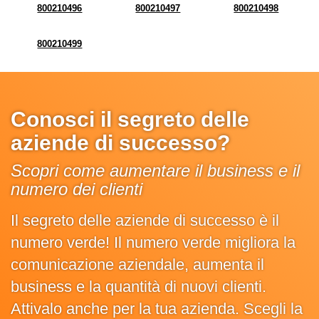
800210496
800210497
800210498
800210499
Conosci il segreto delle
aziende di successo?
Scopri come aumentare il business e il
numero dei clienti
Il segreto delle aziende di successo è il
numero verde! Il numero verde migliora la
comunicazione aziendale, aumenta il
business e la quantità di nuovi clienti.
Attivalo anche per la tua azienda. Scegli la