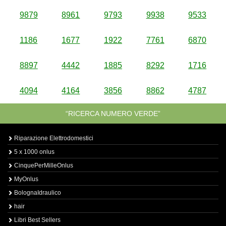
9879
8961
9793
9938
9533
1186
1677
1922
7761
6870
8897
4442
1885
8292
1716
4094
4164
3856
8862
4787
“RICERCA NUMERO VERDE”
Riparazione Elettrodomestici
5 x 1000 onlus
CinquePerMilleOnlus
MyOnlus
BolognaIdraulico
hair
Libri Best Sellers